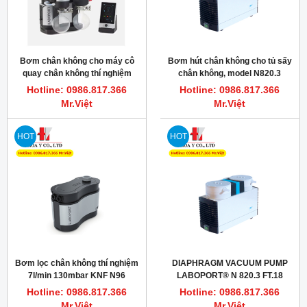
Bơm chân không cho máy cô
Bơm hút chân không cho tủ sấy
quay chân không thí nghiệm
chân không, model N820.3
SC820G KNF
FT.18 KNF
Hotline: 0986.817.366
Hotline: 0986.817.366
Mr.Việt
Mr.Việt
HOT
HOT
Bơm lọc chân không thí nghiệm
DIAPHRAGM VACUUM PUMP
7l/min 130mbar KNF N96
LABOPORT® N 820.3 FT.18
Hotline: 0986.817.366
Hotline: 0986.817.366
Mr.Việt
Mr.Việt