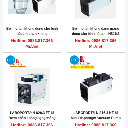
Bơm chân không dùng cho bình
Bơm chân không dạng màng
hút ẩm chân không
dùng cho bình hút ẩm, N816.3
LABOPORT® N 938.50 KT.18
KT.18 20mbar
Hotline: 0986.817.366
Hotline: 0986.817.366
Mr.Việt
Mr.Việt
HOT
HOT
LABOPORT® N 820.3 FT.18
LABOPORT® N 816.3 KT.18
Bơm chân không dạng màng
Mini Diaphragm Vacuum Pump
chống hóa chất, 20L/phút, 8
(Bơm hút chân không)
Hotline: 0986.817.366
Hotline: 0986.817.366