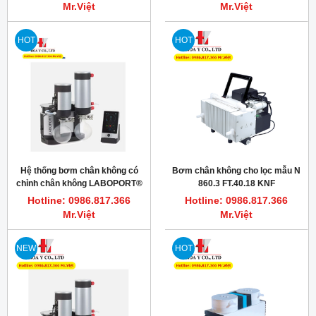
mbar (abs.)
Mr.Việt
Mr.Việt
HOT
HOT
Hệ thống bơm chân không có
Bơm chân không cho lọc mẫu N
chỉnh chân không LABOPORT®
860.3 FT.40.18 KNF
SC 820 G
Hotline: 0986.817.366
Hotline: 0986.817.366
Mr.Việt
Mr.Việt
NEW
HOT