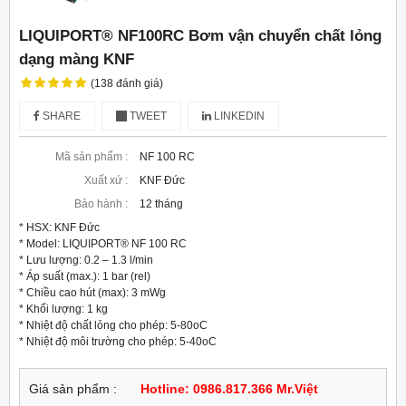
LIQUIPORT® NF100RC Bơm vận chuyển chất lỏng
dạng màng KNF
(138 đánh giá)
SHARE
TWEET
LINKEDIN
Mã sản phẩm :
NF 100 RC
Xuất xứ :
KNF Đức
Bảo hành :
12 tháng
* HSX: KNF Đức

* Model: LIQUIPORT® NF 100 RC

* Lưu lượng: 0.2 – 1.3 l/min

* Áp suất (max.): 1 bar (rel)

* Chiều cao hút (max): 3 mWg

* Khối lượng: 1 kg

* Nhiệt độ chất lỏng cho phép: 5-80oC

* Nhiệt độ môi trường cho phép: 5-40oC
Giá sản phẩm :
Hotline: 0986.817.366 Mr.Việt