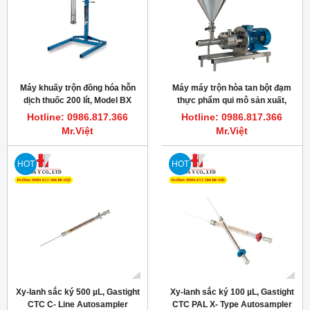
Máy khuấy trộn đồng hóa hỗn
Máy máy trộn hòa tan bột đạm
dịch thuốc 200 lít, Model BX
thực phẩm qui mô sản xuất,
Silverson
11kW, 15Hp, Silverson FMX50
Hotline: 0986.817.366
Hotline: 0986.817.366
Mr.Việt
Mr.Việt
HOT
HOT
Xy-lanh sắc ký 500 µL, Gastight
Xy-lanh sắc ký 100 µL, Gastight
CTC C- Line Autosampler
CTC PAL X- Type Autosampler