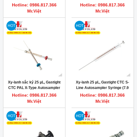
Syringe (7.9 mm), PN: 203349
Syringe (6.6 mm), PN: 204452
Hotline: 0986.817.366
Hotline: 0986.817.366
Mr.Việt
Mr.Việt
HOT
HOT
Xy-lanh sắc ký 25 µL, Gastight
Xy-lanh 25 µL, Gastight CTC S-
CTC PAL X-Type Autosampler
Line Autosampler Syringe (7.9
Syringe (7.9 mm), PN: 204475
mm), PN: 67446-01
Hotline: 0986.817.366
Hotline: 0986.817.366
Mr.Việt
Mr.Việt
HOT
HOT