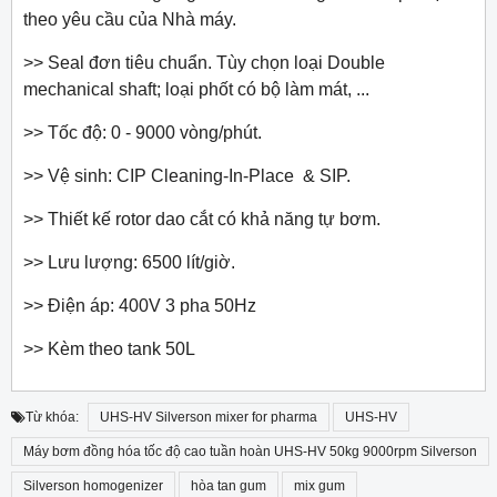
theo yêu cầu của Nhà máy.
>> Seal đơn tiêu chuẩn. Tùy chọn loại Double
mechanical shaft; loại phốt có bộ làm mát, ...
>> Tốc độ: 0 - 9000 vòng/phút.
>> Vệ sinh: CIP Cleaning-In-Place & SIP.
>> Thiết kế rotor dao cắt có khả năng tự bơm.
>> Lưu lượng: 6500 lít/giờ.
>> Điện áp: 400V 3 pha 50Hz
>> Kèm theo tank 50L
Từ khóa:
UHS-HV Silverson mixer for pharma
UHS-HV
Máy bơm đồng hóa tốc độ cao tuần hoàn UHS-HV 50kg 9000rpm Silverson
Silverson homogenizer
hòa tan gum
mix gum