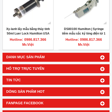
Xy-lanh lấy mẫu bằng thủy tinh
DS80100 Hamilton | Syringe
50ml Luer Lock Hamilton USA
tiêm mẫu sắc ký lỏng điện tử 1
µL Microliter Knurled Hub
Hotline: 0986.817.366
Hotline: 0986.817.366
Mr.Việt
Mr.Việt
DANH MỤC SẢN PHẨM
HỔ TRỢ TRỰC TUYẾN
TIN TỨC
DÒNG SẢN PHẨM HOT
FANPAGE FACEBOOK