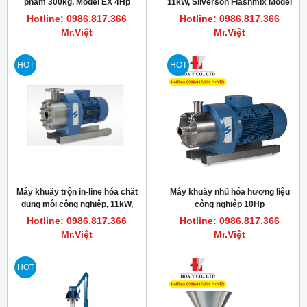
phẩm 300kg, Model EX 4Hp
11kW, Silverson Flashmix Model
3000rpm
FMX50
Hotline: 0986.817.366
Hotline: 0986.817.366
Mr.Việt
Mr.Việt
HOT
HOT
Máy khuấy trộn in-line hóa chất
Máy khuấy nhũ hóa hương liệu
dung môi công nghiệp, 11kW,
công nghiệp 10Hp
3000RPM, Silverson 450HV-CD
3000vòng/phút, Silverson
Hotline: 0986.817.366
Hotline: 0986.817.366
312/450MS
Mr.Việt
Mr.Việt
HOT