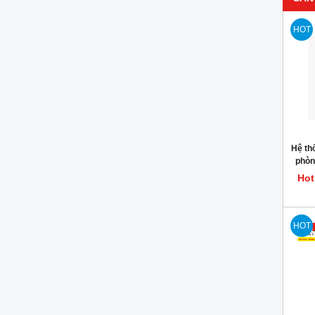
HOT
Hệ th
phòn
45 L
Hot
HOT