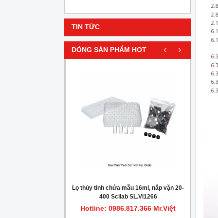
TIN TỨC
‹
›
DÒNG SẢN PHẨM HOT
HOT
gionella trong nước
Lọ thủy tinh chứa mẫu 16ml, nắp vặn 20-
Máy c
400 Scilab SL.Vi1266
.817.366 Mr.Việt
Hotline: 0986.817.366 Mr.Việt
Hot