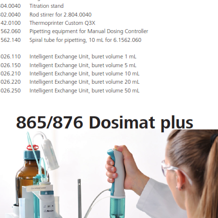
HOT
ất nước một lần 7.5L/giờ CWS-8
Máy cất nước một lần 3.5L/giờ CWS-4
DAIHAN DH.WatS8002
DAIHAN DH.WatS8001
line: 0986.817.366 Mr.Việt
Hotline: 0986.817.366 Mr.Việt