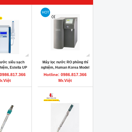
HOT
nước siêu sạch
Máy lọc nước RO phòng thí
hiệm, Estella UP
nghiệm, Human Korea Model
Human Korea
RO 280, công suất 25 lít/giờ
 0986.817.366
Hotline: 0986.817.366
r.Việt
Mr.Việt