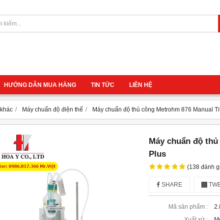
HƯỚNG DẪN MUA HÀNG
TIN TỨC
LIÊN HỆ
 khác
Máy chuẩn độ điện thế
Máy chuẩn độ thủ công Metrohm 876 Manual Tit
Máy chuẩn độ thủ
Plus
(138 đánh g
SHARE
TWE
Mã sản phẩm :
2.
Xuất xứ :
M