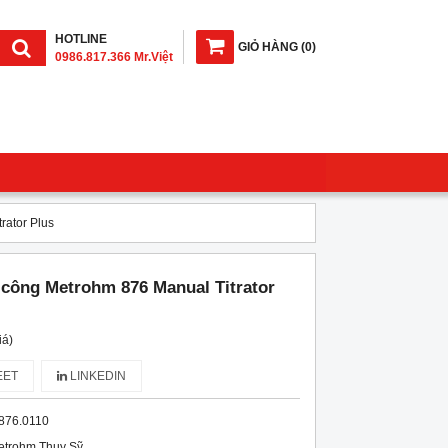
HOTLINE
GIỎ HÀNG
(
0
)
0986.817.366 Mr.Việt
rator Plus
 công Metrohm 876 Manual Titrator
iá)
ET
LINKEDIN
876.0110
etrohm Thụy Sỹ