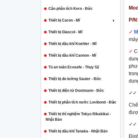
Mod
Cân phân tích Kern - Đức
P/N
Thiết bị Caron - Mĩ
✓
M
Thiết bị Glascol - Mĩ
máy 
Thiết bị dầu khí Koehler - Mĩ
✓
C
Thiết bị dầu khí Cannon - Mĩ
dụn
phươ
Tủ an toàn Ecosafe - Thụy Sỹ
tron
Thiệt bị đo lường Sauter - Đức
dụn
Thiết bị điện tử Dostmann - Đức
✓✓
Thiết bị phân tích nước Lovibond - Đức
Chế 
được
Thiết bị thí nghiệm Tokyo Rikakikai -
Nhật Bản
✓✓
Thiết bị dầu khí Tanaka - Nhật Bản
Định