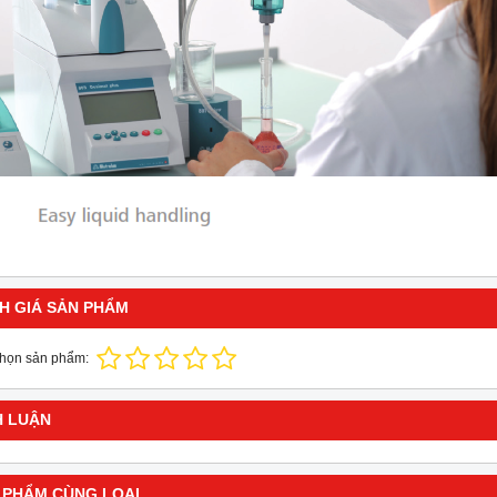
H GIÁ SẢN PHẨM
chọn sản phẩm:
H LUẬN
 PHẨM CÙNG LOẠI