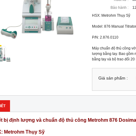
Bảo hành :
12
HSX: Metrohm Thụy Sỹ

Model: 876 Manual Titrator
P/N: 2.876.0110

Máy chuẩn độ thủ công với
lượng bằng tay. Bao gồm m
bằng tay và bộ trao đổi 20
Giá sản phẩm :
IẾT
ết bị định lượng và chuẩn độ thủ công Metrohm 876 Dosima
: Metrohm Thụy Sỹ