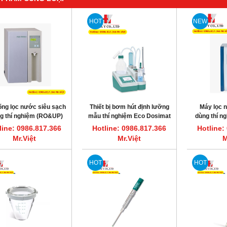
HOT
NEW
ống lọc nước siêu sạch
Thiết bị bơm hút định lưỡng
Máy lọc 
g thí nghiệm (RO&UP)
mẫu thí nghiệm Eco Dosimat
dùng thí ng
/hr New Pure Power IV
Metrohm
900, 
line: 0986.817.366
Hotline: 0986.817.366
Hotline:
(Scholar-UV)
Mr.Việt
Mr.Việt
M
HOT
HOT