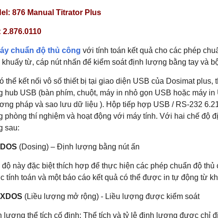
el: 876 Manual Titrator Plus
: 2.876.0110
áy chuẩn độ thủ công
với tính toán kết quả cho các phép ch
khuấy từ, cáp nút nhấn để kiểm soát định lượng bằng tay và bộ
ó thể kết nối vô số thiết bị tại giao diện USB của Dosimat plus, 
g hub USB (bàn phím, chuột, máy in nhỏ gọn USB hoặc máy in
ng pháp và sao lưu dữ liệu ). Hộp tiếp hợp USB / RS-232 6.21
g phòng thí nghiệm và hoạt động với máy tính. Với hai chế độ 
g sau:
DOS
(Dosing) – Định lượng bằng nút ấn
độ này đặc biệt thích hợp để thực hiện các phép chuẩn độ thủ cô
 tính toán và một báo cáo kết quả có thể được in tự động từ k
XDOS
(Liều lượng mở rộng) - Liều lượng được kiểm soát
 lượng thể tích cố định: Thể tích và tỷ lệ định lượng được chỉ đ