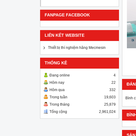
FANPAGE FACEBOOK
LIÊN KẾT WEBSITE
Thiết bị thí nghiệm hãng Mecmesin
THỐNG KÊ
Đang online
4
Hôm nay
22
ĐÁN
Hôm qua
332
Trong tuần
19,603
Bình 
Trong tháng
25,879
Tổng cộng
2,961,024
BÌN
SẢN