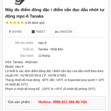
Máy đo điểm đông đặc / điểm vẩn đục dầu nhớt tự
động mpc-6 Tanaka
(138 đánh giá)
SHARE
TWEET
LINKEDIN
Mã sản phẩm :
mpc-6
Xuất xứ :
Tanaka - Nhật Bản
Bảo hành :
12 tháng
HSX: Tanaka - Nhật bản

Model: mpc-6

Là thiết bị xác định điểm đông đặc / điểm vẩn đục của dầu nhớt theo theo 
chuẩn PP : ASTM D6749 & CP : ASTM D7683

Thang nhiệt độ hoạt động: -90℃ đến +45℃ or Expected pour point + 10℃ 
(ở nhiệt độ 25℃)

Phạm vi nhiệt độ trong bể: -100℃ to +45℃ (ỡ nhiệt độ phòng 25℃)
Giá sản phẩm :
Hotline: 0986.817.366 Mr.Việt