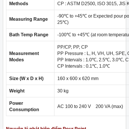
Methods
CP : ASTM D2500, ISO 3015, JIS 
-90℃ to +45℃ or Expected pour poi
Measuring Range
25℃)
Bath Temp Range
-100℃ to +45℃ (at room temperatu
PP/CP, PP, CP
Measurement
PP Pressure : L, H, VH, UH, SPE,
Modes
PP Intervals : 1.0℃, 2.5℃, 3.0℃, 
CP Intervals : 0.1℃, 1.0℃
Size (W x D x H)
160 x 600 x 620 mm
Weight
30 kg
Power
AC 100 to 240 V 200 VA (max) 
Consumption
Nguyên lý phát hiện điểm Pour Point