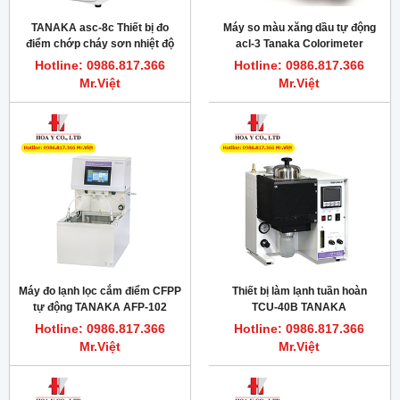
TANAKA asc-8c Thiết bị đo
Máy so màu xăng dầu tự động
điểm chớp cháy sơn nhiệt độ
acl-3 Tanaka Colorimeter
thấp, ASTM D3278, IP 534, JIS K
Hotline: 0986.817.366
Hotline: 0986.817.366
2265-2
Mr.Việt
Mr.Việt
Máy đo lạnh lọc cắm điểm CFPP
Thiết bị làm lạnh tuần hoàn
tự động TANAKA AFP-102
TCU-40B TANAKA
Hotline: 0986.817.366
Hotline: 0986.817.366
Mr.Việt
Mr.Việt