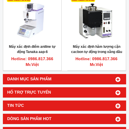
Máy xác định điểm aniline tự
Máy xác định hàm lượng cặn
động Tanaka aap-6
cacbon tự động trong xằng dầu
Tanaka acr-m3mk2
Hotline: 0986.817.366
Hotline: 0986.817.366
Mr.Việt
Mr.Việt
DANH MỤC SẢN PHẨM
HỔ TRỢ TRỰC TUYẾN
TIN TỨC
DÒNG SẢN PHẨM HOT