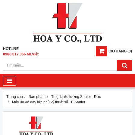
HOTLINE
GIỎ HÀNG
(
0
)
0986.817.366 Mr.Việt
Trang chủ
Sản phẩm
Thiệt bị đo lường Sauter - Đức
Máy đo độ dày lớp phủ kỹ thuật số TB Sauter