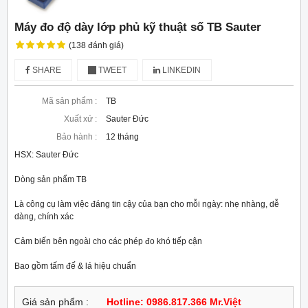
Máy đo độ dày lớp phủ kỹ thuật số TB Sauter
(138 đánh giá)
SHARE
TWEET
LINKEDIN
Mã sản phẩm :
TB
Xuất xứ :
Sauter Đức
Bảo hành :
12 tháng
HSX: Sauter Đức

Dòng sản phẩm TB

Là công cụ làm việc đáng tin cậy của bạn cho mỗi ngày: nhẹ nhàng, dễ 
dàng, chính xác

Cảm biến bên ngoài cho các phép đo khó tiếp cận

Bao gồm tấm đế & lá hiệu chuẩn
Giá sản phẩm :
Hotline: 0986.817.366 Mr.Việt