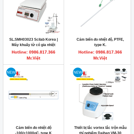
Thiết bị cô quay chân không
SL.SMH03021 Scilab Korea |
phòng thí nghiệm Scilab Korea,
Máy khuấy từ có gia nhiệt
model EV-1001V
phòng thí nghiệm, SMSH-20D-
Hotline: 0986.817.366
Hotline: 0986.817.366
set
Mr.Việt
Mr.Việt
HOT
HOT
SL.SMH03020 Scilab Korea |
SL.SMH03022 Scilab Korea |
Máy khuấy từ có gia nhiệt
Máy khuấy từ có gia nhiệt
phòng thí nghiệm, SMSH-20D
phòng thí nghiệm, SMSH-30D
Hotline: 0986.817.366
Hotline: 0986.817.366
Mr.Việt
Mr.Việt