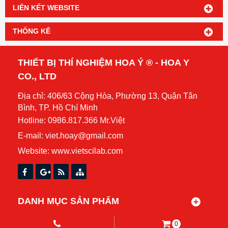
HOT
HOT
Thiết bị phản ứng tổng hợp
Máy tiệt trùng Plasma nhiệt độ
chân không có khuấy 10 lít,
thấp Ste020.P Scilab
Scilab “GR-10L”
Hotline: 0986.817.366
Hotline: 0986.817.366
Mr.Việt
Mr.Việt
DANH MỤC SẢN PHẨM
HỔ TRỢ TRỰC TUYẾN
TIN TỨC
0
DÒNG SẢN PHẨM HOT