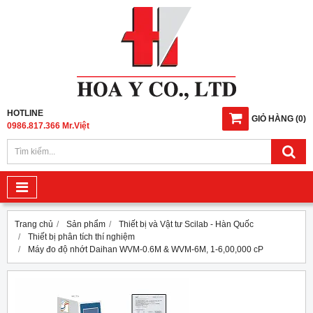
HOTLINE
GIỎ HÀNG
(
0
)
0986.817.366 Mr.Việt
Trang chủ
Sản phẩm
Thiết bị và Vật tư Scilab - Hàn Quốc
Thiết bị phân tích thí nghiệm
Máy đo độ nhớt Daihan WVM-0.6M & WVM-6M, 1-6,00,000 cP