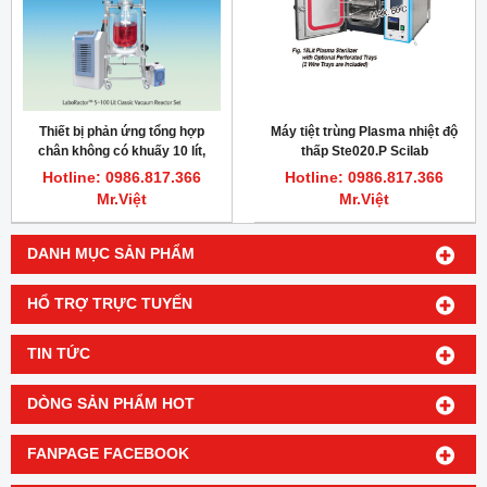
Cảm biến đo nhiệt độ
Thiết bị lắc vortex lắc trộn mẫu
-100/+1000oC, type K
thí nghiệm Daihan VM-30
Hotline: 0986.817.366
Hotline: 0986.817.366
Mr.Việt
Mr.Việt
Bể đánh siêu âm 22 lít có gia
Bể đánh siêu âm 10 lít dùng
nhiệt dùng trong phòng thí
trong phòng thí nghiệm, Digi-
nghiệm, Digi-22H Scilab Korea
10H Scilab Korea
Hotline: 0986.817.366
Hotline: 0986.817.366
Mr.Việt
Mr.Việt