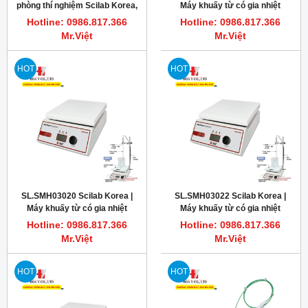
ĐÁNH GIÁ SẢN PHẨM
Bình chọn sản phẩm:
BÌNH LUẬN
SẢN PHẨM CÙNG LOẠI
NEW
HOT