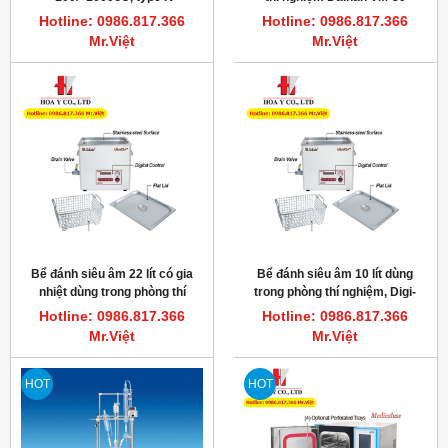
HOT
HOT
SL.SMH03023 Scilab Korea |
Cảm biến đo nhiệt độ, PTFE,
Máy khuấy từ có gia nhiệt
type K.
phòng thí nghiệm, SMSH-30D-
Hotline: 0986.817.366
Hotline: 0986.817.366
Set
Mr.Việt
Mr.Việt
NEW
NEW