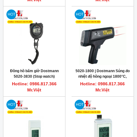
HOT
HOT
Đồng hồ bấm giờ Dostmann
5020-1800 | Dostmann Súng đo
5020-3830 (Stop watch)
nhiệt độ hồng ngoại 1800°C,
HiTemp 1800 Infrared
Hotline: 0986.817.366
Hotline: 0986.817.366
thermometer
Mr.Việt
Mr.Việt
HOT
HOT