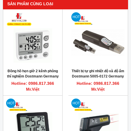
SẢN PHẨM CÙNG LOẠI
HOT
Đồng hồ hẹn giờ 2 kênh phòng
Thiết bị tự ghi nhiệt độ và độ ẩm
thí nghiệm Dostmann Germany
Dostmann 5005-0172 Germany
(datalogger)
Hotline: 0986.817.366
Hotline: 0986.817.366
Mr.Việt
Mr.Việt
HOT
HOT