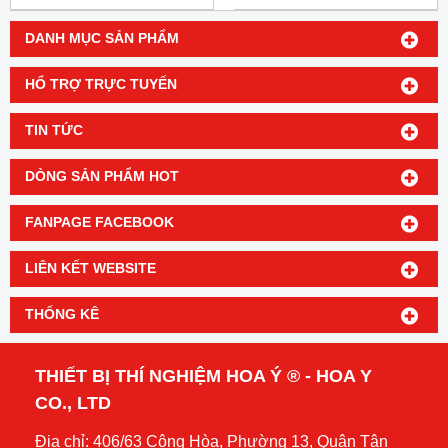
DANH MỤC SẢN PHẨM
HỔ TRỢ TRỰC TUYẾN
TIN TỨC
DÒNG SẢN PHẨM HOT
FANPAGE FACEBOOK
LIÊN KẾT WEBSITE
THỐNG KÊ
THIẾT BỊ THÍ NGHIỆM HOA Ý ® - HOA Y
CO., LTD
Địa chỉ: 406/63 Cộng Hòa, Phường 13, Quận Tân