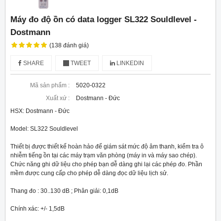
Máy đo độ ồn có data logger SL322 Souldlevel -
Dostmann
(138 đánh giá)
SHARE
TWEET
LINKEDIN
Mã sản phẩm :
5020-0322
Xuất xứ :
Dostmann - Đức
HSX: Dostmann - Đức

Model: SL322 Souldlevel

Thiết bị được thiết kế hoàn hảo để giám sát mức độ âm thanh, kiểm tra ô 
nhiễm tiếng ồn tại các máy trạm văn phòng (máy in và máy sao chép). 
Chức năng ghi dữ liệu cho phép bạn dễ dàng ghi lại các phép đo. Phần 
mềm được cung cấp cho phép dễ dàng đọc dữ liệu lịch sử.

Thang đo : 30..130 dB ; Phân giải: 0,1dB

Chính xác: +/- 1,5dB