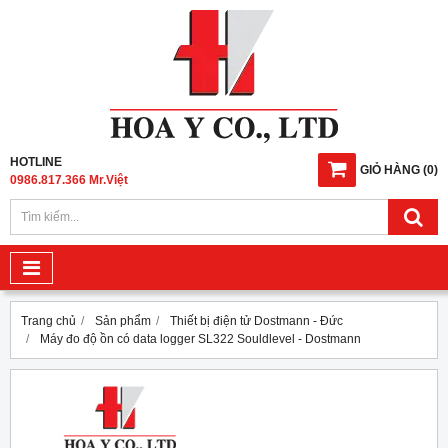
HOTLINE
GIỎ HÀNG
(
0
)
0986.817.366 Mr.Việt
Trang chủ
Sản phẩm
Thiết bị điện tử Dostmann - Đức
Máy đo độ ồn có data logger SL322 Souldlevel - Dostmann