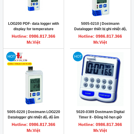
LOG200 PDF- data logger with
5005-0210 | Dostmann
display for temperature
Datalogger thiết bị ghi nhiệt độ,
DOSTMANN 5005-0200
độ ầm LOG210 PDF
Hotline: 0986.817.366
Hotline: 0986.817.366
Mr.Việt
Mr.Việt
HOT
HOT
5005-0220 | Dostmann LOG220
5020-0389 Dostmann Digital
Datalogger ghi nhiệt độ, độ ầm
Timer II - Đồng hồ hẹn giờ
& áp suất
phòng thí nghiệm
Hotline: 0986.817.366
Hotline: 0986.817.366
Mr.Việt
Mr.Việt