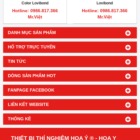
Color Lovibond
Lovibond
Hotline: 0986.817.366
Hotline: 0986.817.366
Mr.Việt
Mr.Việt
DANH MỤC SẢN PHẨM
HỔ TRỢ TRỰC TUYẾN
TIN TỨC
DÒNG SẢN PHẨM HOT
FANPAGE FACEBOOK
LIÊN KẾT WEBSITE
THỐNG KÊ
THIẾT BỊ THÍ NGHIỆM HOA Ý ® - HOA Y