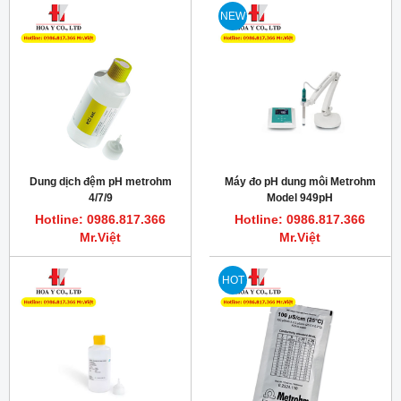
NEW
Dung dịch đệm pH metrohm
Máy đo pH dung môi Metrohm
4/7/9
Model 949pH
Hotline: 0986.817.366
Hotline: 0986.817.366
Mr.Việt
Mr.Việt
HOT