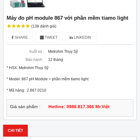
Máy đo pH module 867 với phần mềm tiamo light
(138 đánh giá)
SHARE
TWEET
LINKEDIN
Xuất xứ :
Metrohm Thụy Sỹ
Bảo hành :
12 tháng
* HSX: Metrohm Thụy Sỹ

* Model: 867 pH Module + phần mềm tiamo light

* Mã hàng:  2.867.0210
Giá sản phẩm :
Hotline: 0986.817.366 Mr.Việt
CHI TIẾT