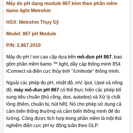
Máy đo pH dạng module 867 kèm theo phần mềm
tiamo light Metrohm
HSX: Metrohm Thụy Sỹ
Model: 867 pH Module
P/N: 2.867.2010
Máy đo pH / ion cao cấp dựa trên
mô-đun pH 867
, bao
gồm phần mềm tiamo ™ light, dây cáp thông minh 854
iConnect và điện cực thủy tinh "iUnitrode" thông minh.
Ngoài các phép đo pH, nhiệt độ, mV, Ipol, Upol và nồng
độ,
máy mô-đun pH 867
có thể thực hiện các phép bổ
sung tiêu chuẩn (thủ công, dos, autodos) và Xử lý chất
lỏng (thêm, chuẩn bị, hút hết). Nó cho phép sử dụng cả
cảm biến thông thường và cảm biến thông minh để đo
lường. Cũng được tích hợp trong phần mềm là một thử
nghiệm điện cực pH tự động tuân theo GLP.