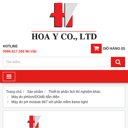
HOTLINE
GIỎ HÀNG
(
0
)
0986.817.366 Mr.Việt
Trang chủ
Sản phẩm
Thiết bị phân tích thí nghiệm khác
Máy đo pH/ion/DO/độ dẫn điện
Máy đo pH module 867 với phần mềm tiamo light