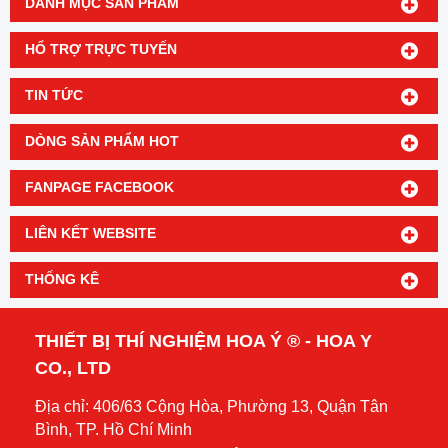
DANH MỤC SẢN PHẨM
HỔ TRỢ TRỰC TUYẾN
TIN TỨC
DÒNG SẢN PHẨM HOT
FANPAGE FACEBOOK
LIÊN KẾT WEBSITE
THỐNG KÊ
THIẾT BỊ THÍ NGHIỆM HOA Ý ® - HOA Y
CO., LTD
Địa chỉ: 406/63 Cộng Hòa, Phường 13, Quận Tân
Bình, TP. Hồ Chí Minh