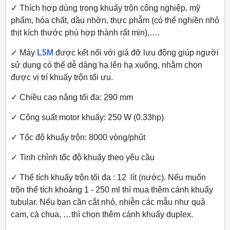
✓
Thích hợp dùng trong khuấy trộn công nghiệp, mỹ
phẩm, hóa chất, dầu nhờn, thực phẫm (có thể nghiền nhỏ
thịt kích thước phù hợp thành rất mịn),….
✓
Máy
L5M
được kết nối với giá đỡ lưu động giúp người
sử dụng có thể dễ dàng hạ lên hạ xuống, nhằm chọn
được vị trí khuấy trộn tối ưu.
✓
Chiều cao nâng tối đa: 290 mm
✓
Công suất motor khuấy: 250 W (0.33hp)
✓
Tốc độ khuấy trộn: 8000 vòng/phút
✓
Tinh chỉnh tốc độ khuấy theo yêu cầu
✓
Thể tích khuấy trộn tối đa : 12 lít (nước). Nếu muốn
trộn thể tích khoảng 1 - 250 ml thì mua thêm cánh khuấy
tubular. Nếu bạn cần cắt nhỏ, nhiễn các mẫu như quả
cam, cà chua, …thì chọn thêm cánh khuấy duplex.