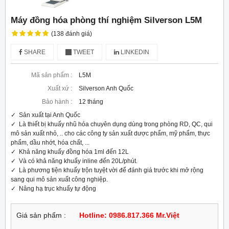
Máy đồng hóa phòng thí nghiệm Silverson L5M
(138 đánh giá)
SHARE
TWEET
LINKEDIN
Mã sản phẩm :
L5M
Xuất xứ :
Silverson Anh Quốc
Bảo hành :
12 tháng
✓  Sản xuất tại Anh Quốc

✓  Là thiết bị khuấy nhũ hóa chuyên dụng dùng trong phòng RD, QC, qui 
mô sản xuất nhỏ, .. cho các công ty sản xuất dược phẩm, mỹ phẩm, thực 
phẩm, dầu nhớt, hóa chất, ...

✓  Khả năng khuấy đồng hóa 1ml đến 12L

✓  Và có khả năng khuấy inline đến 20L/phút.

✓  Là phương tiện khuấy trộn tuyệt vời để đánh giá trước khi mở rộng 
sang qui mô sản xuất công nghiệp.

✓  Nâng hạ trục khuấy tự động
Giá sản phẩm :
Hotline: 0986.817.366 Mr.Việt