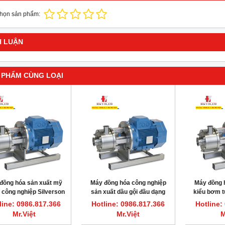
chọn sản phẩm:
H LUẬN
 PHẨM CÙNG LOẠI
đồng hóa sản xuất mỹ
Máy đồng hóa công nghiệp
Máy đồng 
công nghiệp Silverson
sản xuất dầu gội đầu dạng
kiểu bơm t
450UHS-HV
bơm tuần hoàn 450UHS-HV
600UHS-
line: 0986.817.366
Hotline: 0986.817.366
Hotline:
15Hp
Mr.Việt
Mr.Việt
M