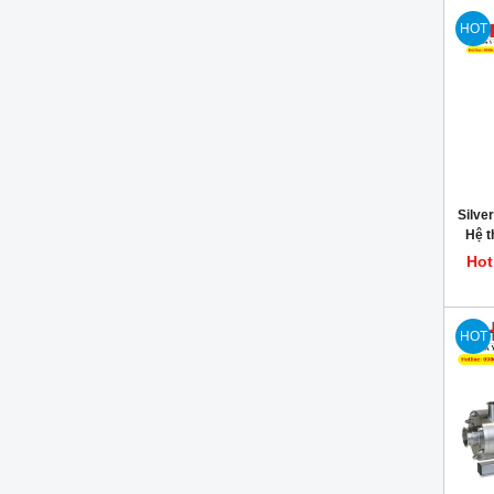
HOT
Silve
Hệ t
ke
Hot
HOT