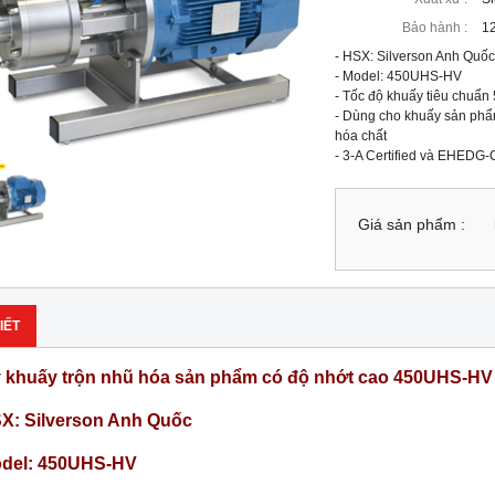
Bảo hành :
12
- HSX: Silverson Anh Quốc

- Model: 450UHS-HV

- Tốc độ khuấy tiêu chuẩn
- Dùng cho khuấy sản phẩ
hóa chất

- 3-A Certified và EHEDG-C
Giá sản phẩm :
IẾT
 khuấy trộn nhũ hóa sản phẩm có độ nhớt cao 450UHS-HV
SX: Silverson Anh Quốc
odel: 450UHS-HV