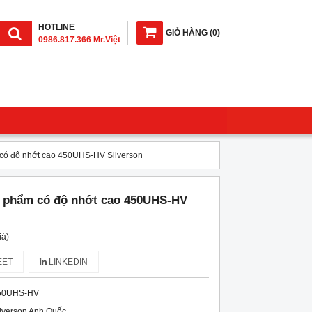
HOTLINE
GIỎ HÀNG
(
0
)
0986.817.366 Mr.Việt
có độ nhớt cao 450UHS-HV Silverson
 phẩm có độ nhớt cao 450UHS-HV
iá)
ET
LINKEDIN
50UHS-HV
lverson Anh Quốc