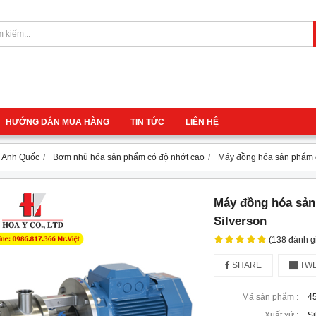
HƯỚNG DẪN MUA HÀNG
TIN TỨC
LIÊN HỆ
 - Anh Quốc
Bơm nhũ hóa sản phẩm có độ nhớt cao
Máy đồng hóa sản phẩm 
Máy đồng hóa sản
Silverson
(138 đánh g
SHARE
TWE
Mã sản phẩm :
4
Xuất xứ :
Si