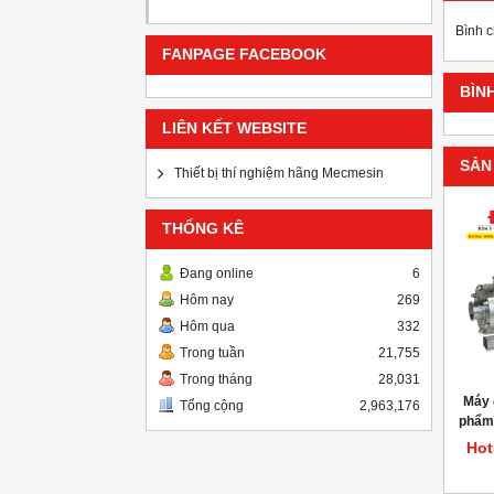
Bình 
FANPAGE FACEBOOK
BÌN
LIÊN KẾT WEBSITE
SẢN
Thiết bị thí nghiệm hãng Mecmesin
THỐNG KÊ
Đang online
6
Hôm nay
269
Hôm qua
332
Trong tuần
21,755
Trong tháng
28,031
Máy 
Tổng cộng
2,963,176
phẩm 
Hot