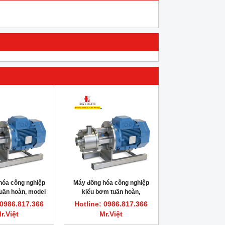
hóa công nghiệp
Máy đồng hóa công nghiệp
uần hoàn, model
kiểu bơm tuần hoàn,
HV Silverson
450UHS-HV Silverson
 0986.817.366
Hotline: 0986.817.366
r.Việt
Mr.Việt