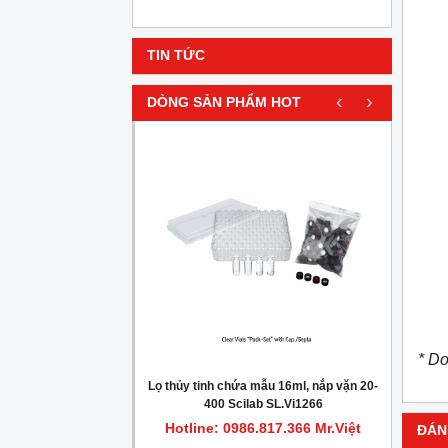
TIN TỨC
‹
›
DÒNG SẢN PHẨM HOT
HOT
* Do
gionella trong nước
Lọ thủy tinh chứa mẫu 16ml, nắp vặn 20-
Máy c
400 Scilab SL.Vi1266
.817.366 Mr.Việt
Hotline: 0986.817.366 Mr.Việt
Hot
ĐÁN