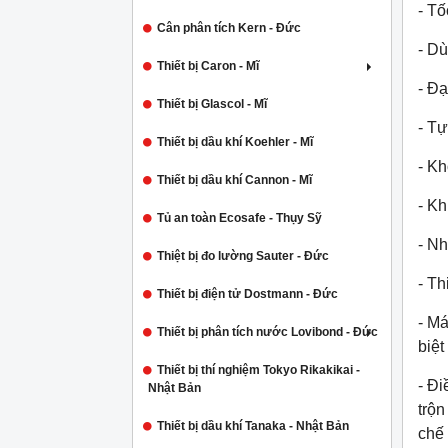
- Tố
Cân phân tích Kern - Đức
- D
Thiết bị Caron - Mĩ
- Đ
Thiết bị Glascol - Mĩ
- T
Thiết bị dầu khí Koehler - Mĩ
- Kh
Thiết bị dầu khí Cannon - Mĩ
- Kh
Tủ an toàn Ecosafe - Thụy Sỹ
- N
Thiệt bị đo lường Sauter - Đức
- Th
Thiết bị điện tử Dostmann - Đức
- Má
Thiết bị phân tích nước Lovibond - Đức
biệt
Thiết bị thí nghiệm Tokyo Rikakikai -
- Đi
Nhật Bản
trộn
Thiết bị dầu khí Tanaka - Nhật Bản
chế