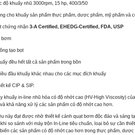
c độ khuấy nhũ 3000rpm, 15 hp, 400/3/50
ùng cho khuấy sản phẩm thực phẩm, dược phẩm, mỹ phẩm và c
ạt chứng nhận
3-A Certified, EHEDG-Certified, FDA, USP
ự bơm
ông tạo bọt
uấy đều hết tất cả sản phẩm trong bồn
hiều đầu khuấy khác nhau cho các mục đích khuấy
iết kế CIP & SIP.
y khuấy in-line nhũ hóa có độ nhớt cao (HV-High Viscosity) củ
 và khả năng xử lý các sản phẩm có độ nhớt cao hơn.
ều này đạt được nhờ thiết kế cánh quạt bơm độc đáo và sáng t
 khi so sánh với máy trộn In-Line tiêu chuẩn, loại bỏ sự cần t
 biến các sản phẩm có độ nhớt cao hơn trong thực phẩm, dược