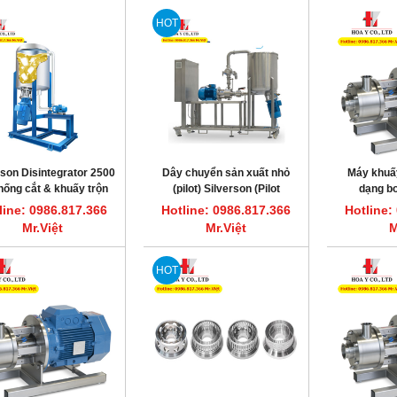
HOT
rson Disintegrator 2500
Dây chuyển sản xuất nhỏ
Máy khuấy
hống cắt & khuấy trộn
(pilot) Silverson (Pilot
dạng b
o sản xuất dầu nhớt
Disintegrator Plant)
450UHS-
line: 0986.817.366
Hotline: 0986.817.366
Hotline:
Mr.Việt
Mr.Việt
M
HOT