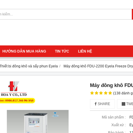
HƯỚNG DẪN MUA HÀNG
TIN TỨC
LIÊN HỆ
Thiết bị đông khô và sấy phun Eyela
Máy đông khô FDU-2200 Eyela Freeze Dry
Máy đông khô FDU
(138 đánh g
SHARE
TWE
Mã sản phẩm :
F
Xuất xứ :
Ey
Bảo hành :
12