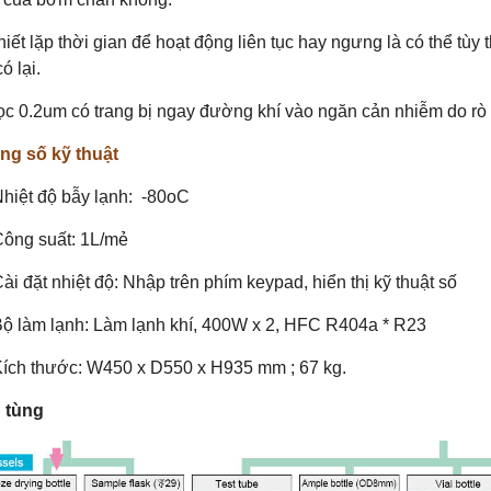
hiết lặp thời gian để hoạt động liên tục hay ngưng là có thể tùy
có lại.
ọc 0.2um có trang bị ngay đường khí vào ngăn cản nhiễm do rò r
ng số kỹ thuật
Nhiệt độ bẫy lạnh: -80oC
Công suất: 1L/mẻ
ài đặt nhiệt độ: Nhập trên phím keypad, hiển thị kỹ thuật số
Bộ làm lạnh: Làm lạnh khí, 400W x 2, HFC R404a * R23
Kích thước: W450 x D550 x H935 mm ; 67 kg.
 tùng