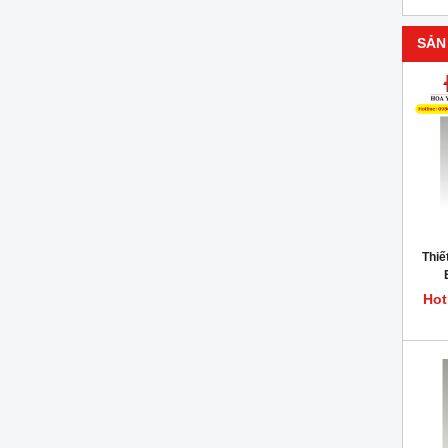
SẢN
Thiế
Hot