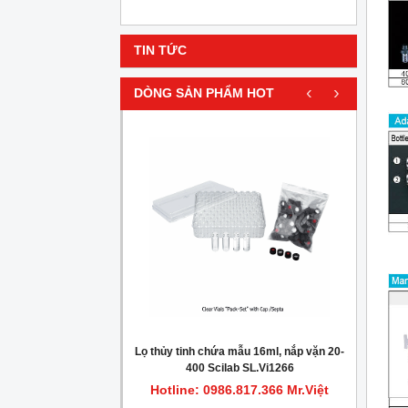
TIN TỨC
‹
›
DÒNG SẢN PHẨM HOT
HOT
gionella trong nước
Lọ thủy tinh chứa mẫu 16ml, nắp vặn 20-
Máy c
400 Scilab SL.Vi1266
.817.366 Mr.Việt
Hotline: 0986.817.366 Mr.Việt
Hot