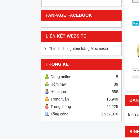
FANPAGE FACEBOOK
LIÊN KẾT WEBSITE
Thiết bị thí nghiệm hãng Mecmesin
THỐNG KÊ
Đang online
5
Hôm nay
39
Hôm qua
558
Trong tuần
15,949
ĐÁN
Trong tháng
22,225
Tổng cộng
2,957,370
Bình 
BÌN