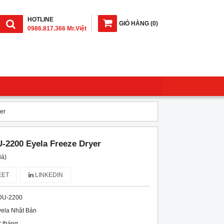
HOTLINE
GIỎ HÀNG
(
0
)
0986.817.366 Mr.Việt
er
-2200 Eyela Freeze Dryer
iá)
ET
LINKEDIN
DU-2200
ela Nhật Bản
 tháng