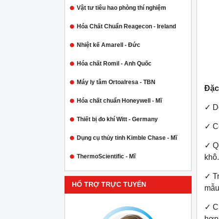
Vật tư tiêu hao phòng thí nghiệm
Hóa Chất Chuẩn Reagecon - Ireland
Nhiệt kế Amarell - Đức
Hóa chất Romil - Anh Quốc
Máy ly tâm Ortoalresa - TBN
Đặc
Hóa chất chuẩn Honeywell - Mĩ
✓ D
Thiết bị đo khí Witt - Germany
✓ C
Dụng cụ thủy tinh Kimble Chase - Mĩ
✓ Qu
ThermoScientific - Mĩ
khô.
✓ Tr
HỔ TRỢ TRỰC TUYẾN
mẫu 
✓
C
hợp