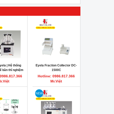
ela | Hệ thống
Eyela Fraction Collector DC-
ể bàn thí nghiệm
1500C
M-1000
 0986.817.366
Hotline: 0986.817.366
r.Việt
Mr.Việt
NEW