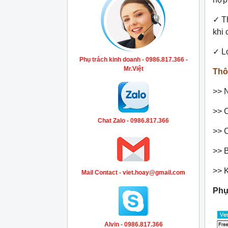
✓
T
khi 
✓
L
Phụ trách kinh doanh - 0986.817.366 -
Mr.Việt
Thô
>> 
>> 
Chat Zalo - 0986.817.366
>> C
>> 
>> 
Mail Contact - viet.hoay@gmail.com
Phụ
Alvin - 0986.817.366