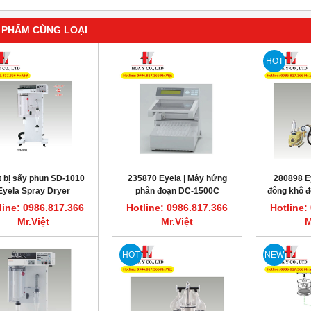
 PHẨM CÙNG LOẠI
HOT
t bị sấy phun SD-1010
235870 Eyela | Máy hứng
280898 Ey
Eyela Spray Dryer
phân đoạn DC-1500C
đông khô đ
FD
line: 0986.817.366
Hotline: 0986.817.366
Hotline:
Mr.Việt
Mr.Việt
M
HOT
NEW