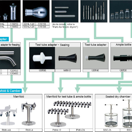
HOT
ất nước một lần 7.5L/giờ CWS-8
Máy cất nước một lần 3.5L/giờ CWS-4
DAIHAN DH.WatS8002
DAIHAN DH.WatS8001
line: 0986.817.366 Mr.Việt
Hotline: 0986.817.366 Mr.Việt