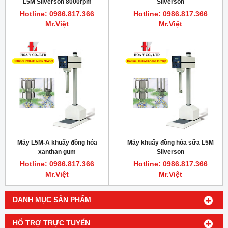
L5M Silverson 8000rpm
Silverson
Hotline: 0986.817.366
Hotline: 0986.817.366
Mr.Việt
Mr.Việt
Máy L5M-A khuấy đồng hóa
Máy khuấy đồng hóa sữa L5M
xanthan gum
Silverson
Hotline: 0986.817.366
Hotline: 0986.817.366
Mr.Việt
Mr.Việt
DANH MỤC SẢN PHẨM
HỔ TRỢ TRỰC TUYẾN