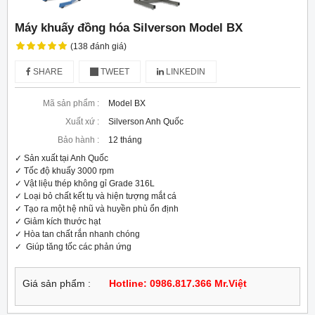
Máy khuấy đồng hóa Silverson Model BX
(138 đánh giá)
SHARE
TWEET
LINKEDIN
Mã sản phẩm :
Model BX
Xuất xứ :
Silverson Anh Quốc
Bảo hành :
12 tháng
✓ Sản xuất tại Anh Quốc

✓ Tốc độ khuấy 3000 rpm

✓ Vật liệu thép không gỉ Grade 316L

✓ Loại bỏ chất kết tụ và hiện tượng mắt cá

✓ Tạo ra một hệ nhũ và huyền phù ổn định

✓ Giảm kích thước hạt

✓ Hòa tan chất rắn nhanh chóng

✓  Giúp tăng tốc các phản ứng
Giá sản phẩm :
Hotline: 0986.817.366 Mr.Việt