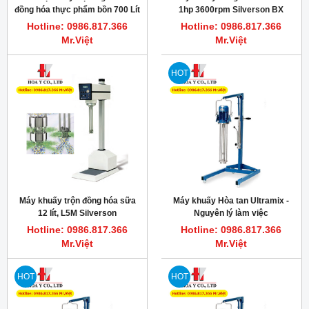
đồng hóa thực phẩm bồn 700 Lít
1hp 3600rpm Silverson BX
Model FX Silverson
Hotline: 0986.817.366
Hotline: 0986.817.366
Mr.Việt
Mr.Việt
HOT
Máy khuấy trộn đồng hóa sữa
Máy khuấy Hòa tan Ultramix -
12 lít, L5M Silverson
Nguyên lý làm việc
Hotline: 0986.817.366
Hotline: 0986.817.366
Mr.Việt
Mr.Việt
HOT
HOT