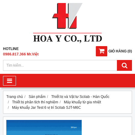
HOTLINE
GIỎ HÀNG
(
0
)
0986.817.366 Mr.Việt
Trang chủ
Sản phẩm
Thiết bị và Vật tư Scilab - Hàn Quốc
Thiết bị phân tích thí nghiệm
Máy khuấy từ gia nhiệt
Máy khuấy Jar Test 6 vị trí Scilab SJT-M6C