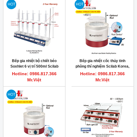
HOT
HOT
Bếp gia nhiệt bộ chiết béo
Bếp gia nhiệt cốc thủy tinh
Soxhlet 6 vị trí 500ml Scilab
phòng thí nghiệm Scilab Korea,
Korea SL.Man8252
100ml-10000ml
Hotline: 0986.817.366
Hotline: 0986.817.366
Mr.Việt
Mr.Việt
HOT