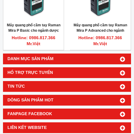
Máy quang phổ cầm tay Raman
Máy quang phổ cầm tay Raman
Mira P Basic cho ngành dược
Mira P Advanced cho ngành
dược
Hotline: 0986.817.366
Hotline: 0986.817.366
Mr.Việt
Mr.Việt
DANH MỤC SẢN PHẨM
HỔ TRỢ TRỰC TUYẾN
TIN TỨC
DÒNG SẢN PHẨM HOT
FANPAGE FACEBOOK
LIÊN KẾT WEBSITE