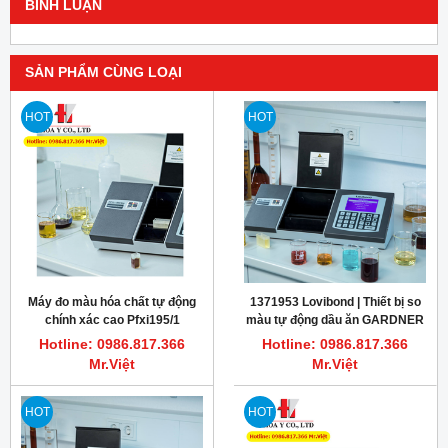
BÌNH LUẬN
SẢN PHẨM CÙNG LOẠI
HOT
HOT
Máy đo màu hóa chất tự động
1371953 Lovibond | Thiết bị so
chính xác cao Pfxi195/1
màu tự động dầu ăn GARDNER
LOVIBOND
PFXi-195/3
Hotline: 0986.817.366
Hotline: 0986.817.366
Mr.Việt
Mr.Việt
HOT
HOT