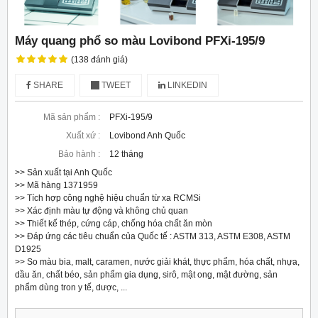
Máy quang phổ so màu Lovibond PFXi-195/9
(138 đánh giá)
SHARE
TWEET
LINKEDIN
Mã sản phẩm :
PFXi-195/9
Xuất xứ :
Lovibond Anh Quốc
Bảo hành :
12 tháng
>> Sản xuất tại Anh Quốc

>> Mã hàng 1371959

>> Tích hợp công nghệ hiệu chuẩn từ xa RCMSi

>> Xác định màu tự động và không chủ quan

>> Thiết kế thép, cứng cáp, chống hóa chất ăn mòn

>> Đáp ứng các tiêu chuẩn của Quốc tế : ASTM 313, ASTM E308, ASTM 
D1925

>> So màu bia, malt, caramen, nước giải khát, thực phẩm, hóa chất, nhựa, 
dầu ăn, chất béo, sản phẩm gia dụng, sirô, mật ong, mật đường, sản 
phẩm dùng tron y tế, dược, ...