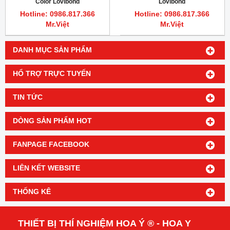
Color Lovibond
Lovibond
Hotline: 0986.817.366
Hotline: 0986.817.366
Mr.Việt
Mr.Việt
DANH MỤC SẢN PHẨM
HỔ TRỢ TRỰC TUYẾN
TIN TỨC
DÒNG SẢN PHẨM HOT
FANPAGE FACEBOOK
LIÊN KẾT WEBSITE
THỐNG KÊ
THIẾT BỊ THÍ NGHIỆM HOA Ý ® - HOA Y