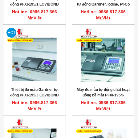
động PFXi-195/1 LOVIBOND
tự động Gardner, Iodine, Pt-Co
TINTOMETER
dầu công nghiệp, hóa chất,
Hotline: 0986.817.366
Hotline: 0986.817.366
PFXi-195/1
Mr.Việt
Mr.Việt
HOT
Thiết bị đo màu Gardner tự
Máy đo màu tự động chất hoạt
động PFXi-195/3 LOVIBOND
động bề mặt PFXi-195/6
COLOR
LOVIBOND 1371956
Hotline: 0986.817.366
Hotline: 0986.817.366
Mr.Việt
Mr.Việt