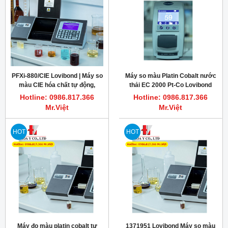
PFXi-880/CIE Lovibond | Máy so
Máy so màu Platin Cobalt nước
màu CIE hóa chất tự động,
thải EC 2000 Pt-Co Lovibond
ASTM E308
162010
Hotline: 0986.817.366
Hotline: 0986.817.366
Mr.Việt
Mr.Việt
HOT
HOT
Máy đo màu platin cobalt tự
1371951 Lovibond Máy so màu