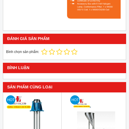
ĐÁNH GIÁ SẢN PHẨM
Bình chọn sản phẩm:
BÌNH LUẬN
SẢN PHẨM CÙNG LOẠI
HOT
HOT