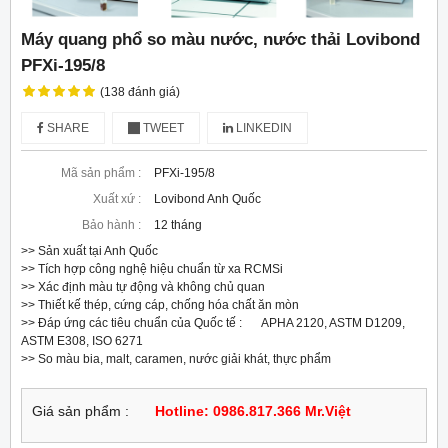
Máy quang phổ so màu nước, nước thải Lovibond
PFXi-195/8
(138 đánh giá)
SHARE
TWEET
LINKEDIN
Mã sản phẩm :
PFXi-195/8
Xuất xứ :
Lovibond Anh Quốc
Bảo hành :
12 tháng
>> Sản xuất tại Anh Quốc

>> Tích hợp công nghệ hiệu chuẩn từ xa RCMSi

>> Xác định màu tự động và không chủ quan

>> Thiết kế thép, cứng cáp, chống hóa chất ăn mòn

>> Đáp ứng các tiêu chuẩn của Quốc tế :  	APHA 2120, ASTM D1209, 
ASTM E308, ISO 6271

>> So màu bia, malt, caramen, nước giải khát, thực phẩm
Giá sản phẩm :
Hotline: 0986.817.366 Mr.Việt