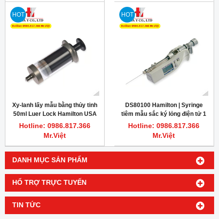
HOT
HOT
Xy-lanh lấy mẫu bằng thủy tinh
DS80100 Hamilton | Syringe
50ml Luer Lock Hamilton USA
tiêm mẫu sắc ký lỏng điện tử 1
µL Microliter Knurled Hub
Hotline: 0986.817.366
Hotline: 0986.817.366
Mr.Việt
Mr.Việt
DANH MỤC SẢN PHẨM
HỔ TRỢ TRỰC TUYẾN
TIN TỨC