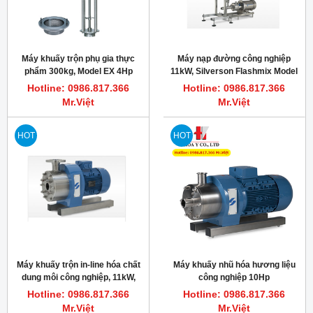
Máy khuấy trộn phụ gia thực
Máy nạp đường công nghiệp
phẩm 300kg, Model EX 4Hp
11kW, Silverson Flashmix Model
3000rpm
FMX50
Hotline: 0986.817.366
Hotline: 0986.817.366
Mr.Việt
Mr.Việt
HOT
HOT
Máy khuấy trộn in-line hóa chất
Máy khuấy nhũ hóa hương liệu
dung môi công nghiệp, 11kW,
công nghiệp 10Hp
3000RPM, Silverson 450HV-CD
3000vòng/phút, Silverson
Hotline: 0986.817.366
Hotline: 0986.817.366
312/450MS
Mr.Việt
Mr.Việt