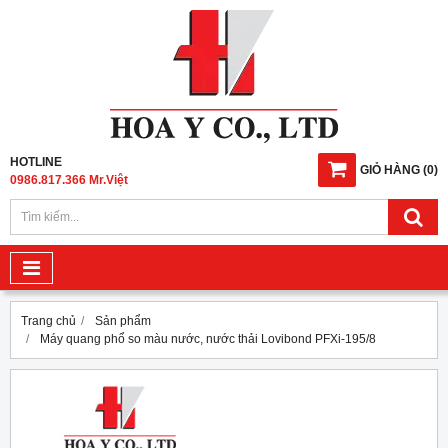
HOTLINE
GIỎ HÀNG
(
0
)
0986.817.366 Mr.Việt
Trang chủ
Sản phẩm
Máy quang phổ so màu nước, nước thải Lovibond PFXi-195/8