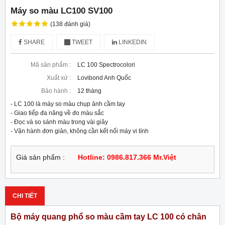
Máy so màu LC100 SV100
(138 đánh giá)
SHARE
TWEET
LINKEDIN
Mã sản phẩm :
LC 100 Spectrocolori
Xuất xứ :
Lovibond Anh Quốc
Bảo hành :
12 tháng
- LC 100 là máy so màu chụp ảnh cầm tay

- Giao tiếp đa năng về đo màu sắc

- Đọc và so sánh màu trong vài giây

- Vận hành đơn giản, không cần kết nối máy vi tính
Giá sản phẩm :
Hotline: 0986.817.366 Mr.Việt
CHI TIẾT
Bộ máy quang phổ so màu cầm tay LC 100 có chân