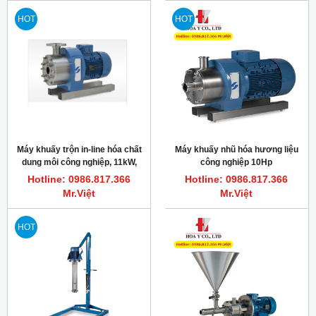
HOT
HOT
Máy khuấy trộn in-line hóa chất
Máy khuấy nhũ hóa hương liệu
dung môi công nghiệp, 11kW,
công nghiệp 10Hp
3000RPM, Silverson 450HV-CD
3000vòng/phút, Silverson
Hotline: 0986.817.366
Hotline: 0986.817.366
312/450MS
Mr.Việt
Mr.Việt
HOT