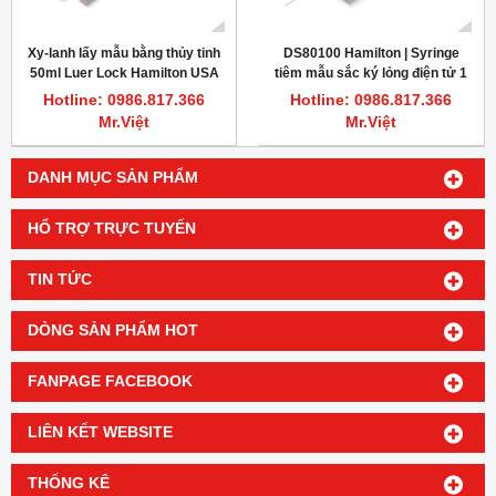
Xy-lanh lấy mẫu bằng thủy tinh
DS80100 Hamilton | Syringe
50ml Luer Lock Hamilton USA
tiêm mẫu sắc ký lỏng điện tử 1
µL Microliter Knurled Hub
Hotline: 0986.817.366
Hotline: 0986.817.366
Mr.Việt
Mr.Việt
DANH MỤC SẢN PHẨM
HỔ TRỢ TRỰC TUYẾN
TIN TỨC
DÒNG SẢN PHẨM HOT
FANPAGE FACEBOOK
LIÊN KẾT WEBSITE
THỐNG KÊ