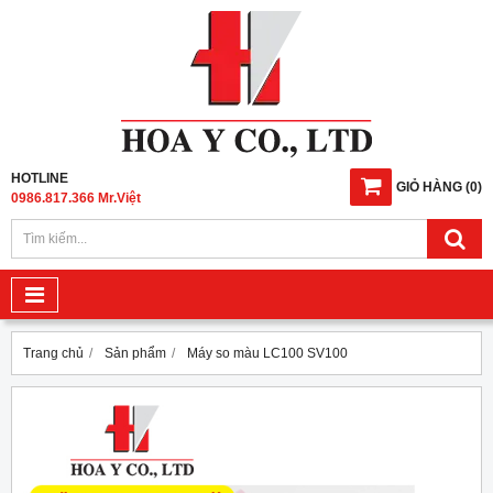
HOTLINE
GIỎ HÀNG
(
0
)
0986.817.366 Mr.Việt
Trang chủ
Sản phẩm
Máy so màu LC100 SV100