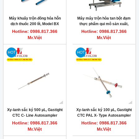
Máy khuấy trộn đồng hóa hỗn
Máy máy trộn hòa tan bột đạm
dịch thuốc 200 lít, Model BX
thực phẩm qui mô sản xuất,
Silverson
11kW, 15Hp, Silverson FMX50
Hotline: 0986.817.366
Hotline: 0986.817.366
Mr.Việt
Mr.Việt
HOT
HOT
Xy-lanh sắc ký 500 µL, Gastight
Xy-lanh sắc ký 100 µL, Gastight
CTC C- Line Autosampler
CTC PAL X- Type Autosampler
Syringe (7.9 mm), PN: 203349
Syringe (6.6 mm), PN: 204452
Hotline: 0986.817.366
Hotline: 0986.817.366
Mr.Việt
Mr.Việt