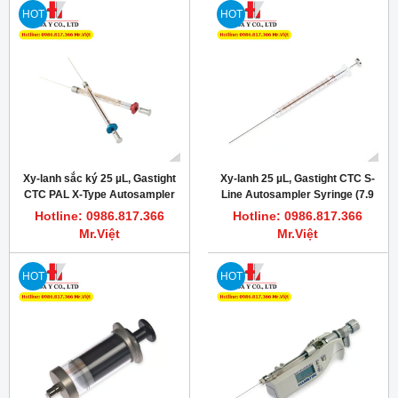
HOT
HOT
Xy-lanh sắc ký 25 µL, Gastight
Xy-lanh 25 µL, Gastight CTC S-
CTC PAL X-Type Autosampler
Line Autosampler Syringe (7.9
Syringe (7.9 mm), PN: 204475
mm), PN: 67446-01
Hotline: 0986.817.366
Hotline: 0986.817.366
Mr.Việt
Mr.Việt
HOT
HOT