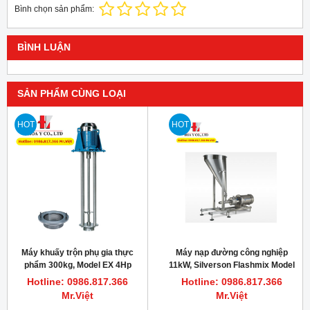
Bình chọn sản phẩm:
BÌNH LUẬN
SẢN PHẨM CÙNG LOẠI
HOT
HOT
Máy khuấy trộn phụ gia thực
Máy nạp đường công nghiệp
phẩm 300kg, Model EX 4Hp
11kW, Silverson Flashmix Model
3000rpm
FMX50
Hotline: 0986.817.366
Hotline: 0986.817.366
Mr.Việt
Mr.Việt