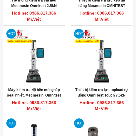
Hệ thống kiểm tra vật liệu
Thiết bị kiểm tra lực kéo đa
Mecmesin Omnitest 2.5kN
năng Mecmesin OMNITEST
7.5KN
Hotline: 0986.817.366
Hotline: 0986.817.366
Mr.Việt
Mr.Việt
HOT
HOT
Máy kiểm tra độ bền mối ghép
Thiết bị kiểm tra lực topload tự
seal nhiệt, Mecmesin, Omnitest
động OmniTest Touch 7.5kN
7.5
Mecmesin
Hotline: 0986.817.366
Hotline: 0986.817.366
Mr.Việt
Mr.Việt
HOT
HOT