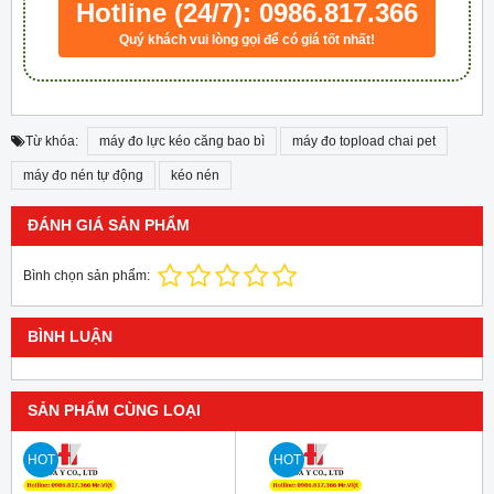
Hotline (24/7): 0986.817.366
Quý khách vui lòng gọi để có giá tốt nhất!
Từ khóa:
máy đo lực kéo căng bao bì
máy đo topload chai pet
máy đo nén tự động
kéo nén
ĐÁNH GIÁ SẢN PHẨM
Bình chọn sản phẩm:
BÌNH LUẬN
SẢN PHẨM CÙNG LOẠI
HOT
HOT