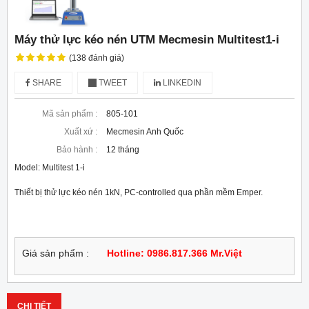
Máy thử lực kéo nén UTM Mecmesin Multitest1-i
(138 đánh giá)
SHARE
TWEET
LINKEDIN
Mã sản phẩm :
805-101
Xuất xứ :
Mecmesin Anh Quốc
Bảo hành :
12 tháng
Model: Multitest 1-i
Thiết bị thử lực kéo nén 1kN, PC-controlled qua phần mềm Emper.
Giá sản phẩm :
Hotline: 0986.817.366 Mr.Việt
CHI TIẾT