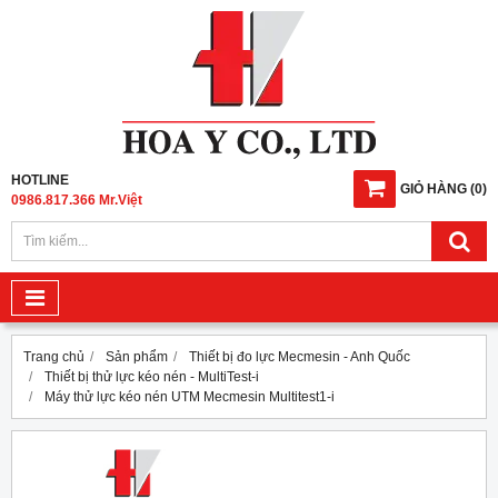
HOTLINE
GIỎ HÀNG
(
0
)
0986.817.366 Mr.Việt
Trang chủ
Sản phẩm
Thiết bị đo lực Mecmesin - Anh Quốc
Thiết bị thử lực kéo nén - MultiTest-i
Máy thử lực kéo nén UTM Mecmesin Multitest1-i