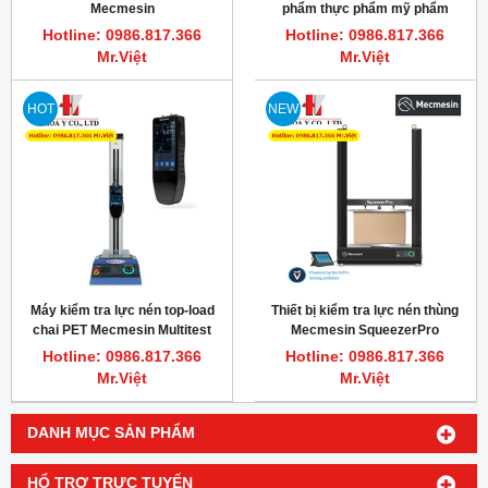
Mecmesin
phẩm thực phẩm mỹ phẩm
(Texture analyzer) Mecmesin
Hotline: 0986.817.366
Hotline: 0986.817.366
Mr.Việt
Mr.Việt
HOT
NEW
Máy kiểm tra lực nén top-load
Thiết bị kiểm tra lực nén thùng
chai PET Mecmesin Multitest
Mecmesin SqueezerPro
2.5-dV
Hotline: 0986.817.366
Hotline: 0986.817.366
Mr.Việt
Mr.Việt
DANH MỤC SẢN PHẨM
HỔ TRỢ TRỰC TUYẾN