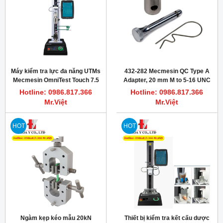
Máy kiểm tra lực đa năng UTMs
432-282 Mecmesin QC Type A
Mecmesin OmniTest Touch 7.5
Adapter, 20 mm M to 5-16 UNC
F, c/w pin
Hotline: 0986.817.366
Hotline: 0986.817.366
Mr.Việt
Mr.Việt
HOT
HOT
Ngàm kẹp kéo mẫu 20kN
Thiết bị kiểm tra kết cấu dược