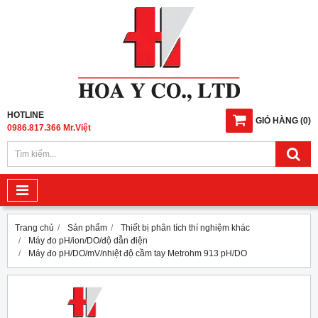
HOTLINE
GIỎ HÀNG
(
0
)
0986.817.366 Mr.Việt
Trang chủ
Sản phẩm
Thiết bị phân tích thí nghiệm khác
Máy đo pH/ion/DO/độ dẫn điện
Máy đo pH/DO/mV/nhiệt độ cầm tay Metrohm 913 pH/DO