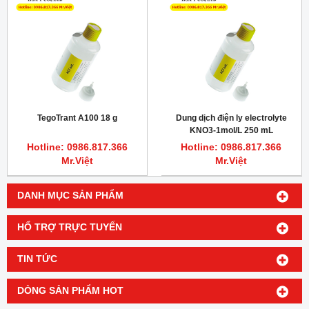
TegoTrant A100 18 g
Dung dịch điện ly electrolyte
KNO3-1mol/L 250 mL
Hotline: 0986.817.366
Hotline: 0986.817.366
Mr.Việt
Mr.Việt
DANH MỤC SẢN PHẨM
HỔ TRỢ TRỰC TUYẾN
TIN TỨC
DÒNG SẢN PHẨM HOT