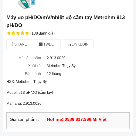
Máy đo pH/DO/mV/nhiệt độ cầm tay Metrohm 913
pH/DO
(138 đánh giá)
SHARE
TWEET
LINKEDIN
Mã sản phẩm :
2.913.0020
Xuất xứ :
Metrohm Thụy Sỹ
Bảo hành :
12 tháng
HSX: Metrohm - Thụy Sỹ
Model: 913 pH/DO (cầm tay)
Mã hàng: 2.913.0020
Giá sản phẩm :
Hotline: 0986.817.366 Mr.Việt