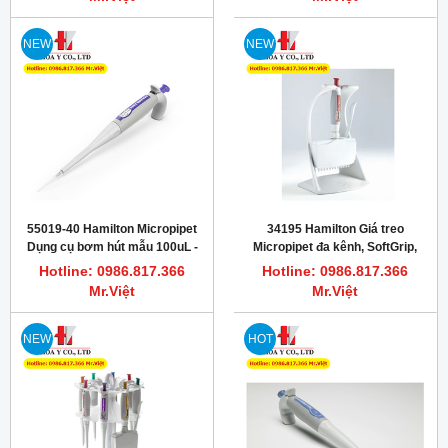
NEW
NEW
55019-40 Hamilton Micropipet
34195 Hamilton Giá treo
Dụng cụ bơm hút mẫu 100uL -
Micropipet đa kênh, SoftGrip,
1mL
Hamilton
Hotline: 0986.817.366
Hotline: 0986.817.366
Mr.Việt
Mr.Việt
NEW
HOT