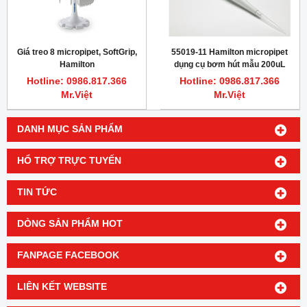
Giá treo 8 micropipet, SoftGrip,
55019-11 Hamilton micropipet
Hamilton
dụng cụ bơm hút mẫu 200uL
Hotline: 0986.817.366
Hotline: 0986.817.366
Mr.Việt
Mr.Việt
DANH MỤC SẢN PHẨM
HỔ TRỢ TRỰC TUYẾN
TIN TỨC
DÒNG SẢN PHẨM HOT
FANPAGE FACEBOOK
LIÊN KẾT WEBSITE