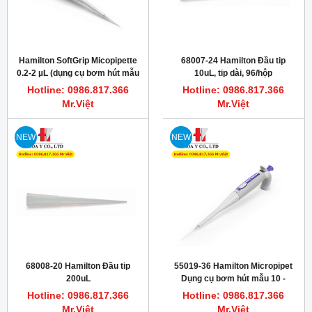
Hamilton SoftGrip Micopipette
68007-24 Hamilton Đầu tip
0.2-2 µL (dụng cụ bơm hút mẫu
10uL, tip dài, 96/hộp
thí nghiệm)
Hotline: 0986.817.366
Hotline: 0986.817.366
Mr.Việt
Mr.Việt
NEW
NEW
68008-20 Hamilton Đầu tip
55019-36 Hamilton Micropipet
200uL
Dụng cụ bơm hút mẫu 10 -
100uL
Hotline: 0986.817.366
Hotline: 0986.817.366
Mr.Việt
Mr.Việt