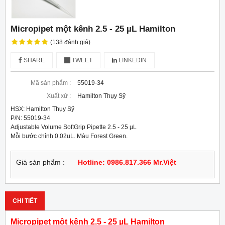
Micropipet một kênh 2.5 - 25 µL Hamilton
(138 đánh giá)
SHARE
TWEET
LINKEDIN
Mã sản phẩm :
55019-34
Xuất xứ :
Hamilton Thụy Sỹ
HSX: Hamilton Thụy Sỹ

P/N: 55019-34

Adjustable Volume SoftGrip Pipette 2.5 - 25 µL

Mỗi bước chỉnh 0.02uL. Màu Forest Green.
Giá sản phẩm :
Hotline: 0986.817.366 Mr.Việt
CHI TIẾT
Micropipet một kênh 2.5 - 25 µL Hamilton