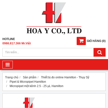
HOTLINE
GIỎ HÀNG
(
0
)
0986.817.366 Mr.Việt
Trang chủ
Sản phẩm
Thiết bị đo online Hamilton - Thụy Sỹ
Pipet & Micropipet Hamilton
Micropipet một kênh 2.5 - 25 µL Hamilton