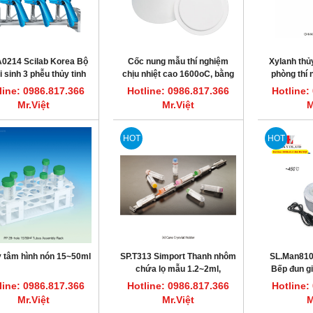
A0214 Scilab Korea Bộ
Cốc nung mẫu thí nghiệm
Xylanh thủy
i sinh 3 phễu thủy tinh
chịu nhiệt cao 1600oC, bằng
phòng thí
300ml
Alumina
line: 0986.817.366
Hotline: 0986.817.366
Hotline:
Mr.Việt
Mr.Việt
M
HOT
HOT
y tâm hình nón 15~50ml
SP.T313 Simport Thanh nhôm
SL.Man8103
chứa lọ mẫu 1.2~2ml,
Bếp đun gi
L290mm
kiểu b
line: 0986.817.366
Hotline: 0986.817.366
Hotline:
Mr.Việt
Mr.Việt
M