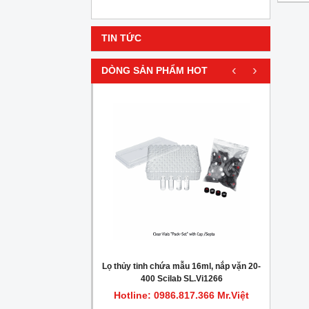
TIN TỨC
‹
›
DÒNG SẢN PHẨM HOT
HOT
gionella trong nước
Lọ thủy tinh chứa mẫu 16ml, nắp vặn 20-
Máy c
400 Scilab SL.Vi1266
.817.366 Mr.Việt
Hotline: 0986.817.366 Mr.Việt
Hot