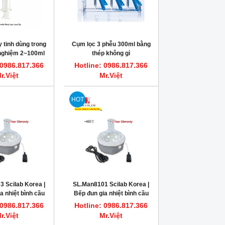
 tinh dùng trong
Cụm lọc 3 phễu 300ml bằng
 nghiệm 2~100ml
thép không gỉ
TRUTH
 0986.817.366
Hotline: 0986.817.366
r.Việt
Mr.Việt
HOT
 Scilab Korea |
SL.Man8101 Scilab Korea |
a nhiệt bình cầu
Bếp đun gia nhiệt bình cầu
ọc vải 250ml
kiểu bọc vải 50ml
 0986.817.366
Hotline: 0986.817.366
r.Việt
Mr.Việt