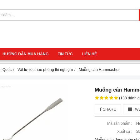
HƯỚNG DẪN MUA HÀNG
TIN TỨC
LIÊN HỆ
àn Quốc
Vật tư tiêu hao phòng thí nghiệm
Muỗng cân Hammacher
Muỗng cân Hamm
(138 đánh g
SHARE
TWE
Mã sản phẩm :
H
Xuất xứ :
Sc
Muỗng cân dùng trong phòn