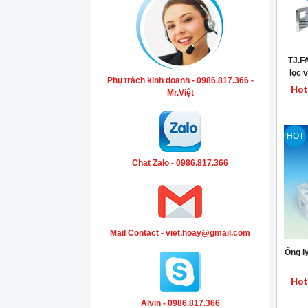
TJ.F
lọc v
Phụ trách kinh doanh - 0986.817.366 -
Hot
Mr.Việt
HOT
Chat Zalo - 0986.817.366
Mail Contact - viet.hoay@gmail.com
Ống l
Hot
Alvin - 0986.817.366