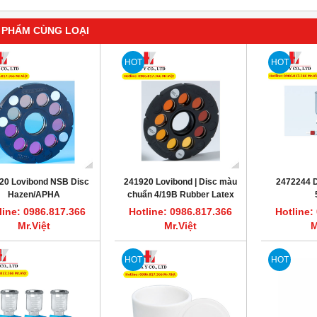
 PHẨM CÙNG LOẠI
HOT
HOT
20 Lovibond NSB Disc
241920 Lovibond | Disc màu
2472244 D
Hazen/APHA
chuẩn 4/19B Rubber Latex
line: 0986.817.366
Hotline: 0986.817.366
Hotline:
Mr.Việt
Mr.Việt
M
HOT
HOT