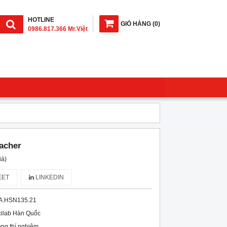
HOTLINE
GIỎ HÀNG
(
0
)
0986.817.366 Mr.Việt
acher
iá)
ET
LINKEDIN
A.HSN135.21
ilab Hàn Quốc
g thí nghiệm
