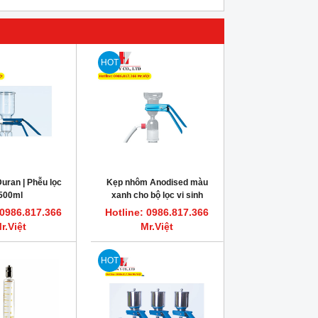
HOT
uran | Phễu lọc
Kẹp nhôm Anodised màu
500ml
xanh cho bộ lọc vi sinh
 0986.817.366
Hotline: 0986.817.366
r.Việt
Mr.Việt
HOT