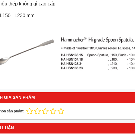
liệu thép không gỉ cao cấp
 L150 - L230 mm
H GIÁ SẢN PHẨM
chọn sản phẩm:
H LUẬN