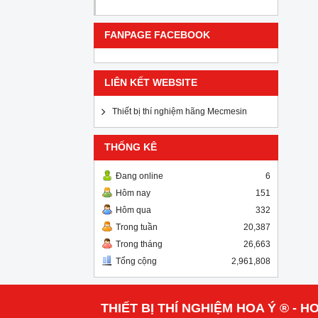
FANPAGE FACEBOOK
LIÊN KẾT WEBSITE
Thiết bị thí nghiệm hãng Mecmesin
THỐNG KÊ
Đang online
6
Hôm nay
151
Hôm qua
332
Trong tuần
20,387
Trong tháng
26,663
Tổng cộng
2,961,808
THIẾT BỊ THÍ NGHIỆM HOA Ý ® - HO