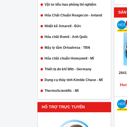
Vật tư tiêu hao phòng thí nghiệm
SẢN
Hóa Chất Chuẩn Reagecon - Ireland
HOT
Nhiệt kế Amarell - Đức
Hóa chất Romil - Anh Quốc
Máy ly tâm Ortoalresa - TBN
Hóa chất chuẩn Honeywell - Mĩ
Thiết bị đo khí Witt - Germany
2841
Dụng cụ thủy tinh Kimble Chase - Mĩ
Hot
ThermoScientific - Mĩ
HOT
HỔ TRỢ TRỰC TUYẾN