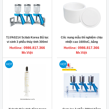
TJ.FA0214 Scilab Korea Bộ lọc
Cốc nung mẫu thí nghiệm chịu
vi sinh 3 phễu thủy tinh 300ml
nhiệt cao 1600oC, bằng
Alumina
Hotline: 0986.817.366
Hotline: 0986.817.366
Mr.Việt
Mr.Việt
HOT
HOT