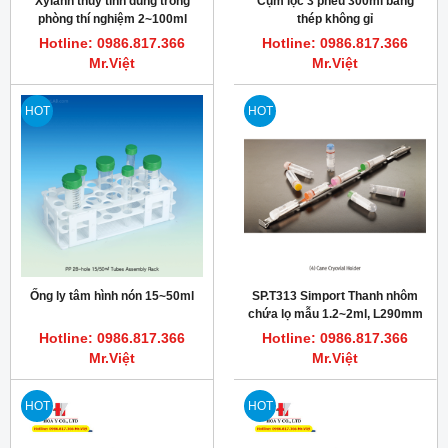
Xylanh thủy tinh dùng trong
Cụm lọc 3 phễu 300ml bằng
phòng thí nghiệm 2~100ml
thép không gỉ
TRUTH
Hotline: 0986.817.366
Hotline: 0986.817.366
Mr.Việt
Mr.Việt
HOT
HOT
Ống ly tâm hình nón 15~50ml
SP.T313 Simport Thanh nhôm
chứa lọ mẫu 1.2~2ml, L290mm
Hotline: 0986.817.366
Hotline: 0986.817.366
Mr.Việt
Mr.Việt
HOT
HOT