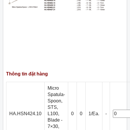
Thông tin đặt hàng
Micro
Spatula-
Spoon,
STS,
HA.HSN424.10
L100,
0
0
1/Ea.
-
Blade -
7×30,