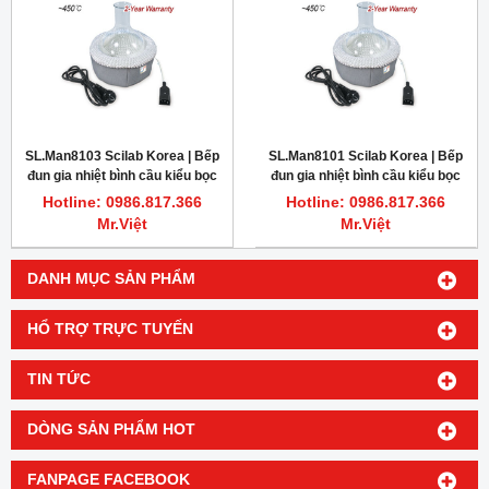
SL.Man8103 Scilab Korea | Bếp
SL.Man8101 Scilab Korea | Bếp
đun gia nhiệt bình cầu kiểu bọc
đun gia nhiệt bình cầu kiểu bọc
vải 250ml
vải 50ml
Hotline: 0986.817.366
Hotline: 0986.817.366
Mr.Việt
Mr.Việt
DANH MỤC SẢN PHẨM
HỔ TRỢ TRỰC TUYẾN
TIN TỨC
DÒNG SẢN PHẨM HOT
FANPAGE FACEBOOK