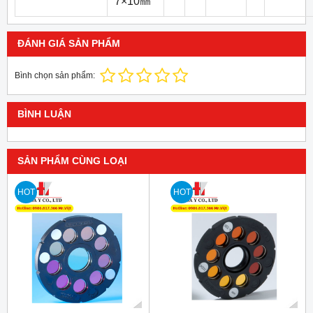
7×10㎜
ĐÁNH GIÁ SẢN PHẨM
Bình chọn sản phẩm:
BÌNH LUẬN
SẢN PHẨM CÙNG LOẠI
HOT
HOT