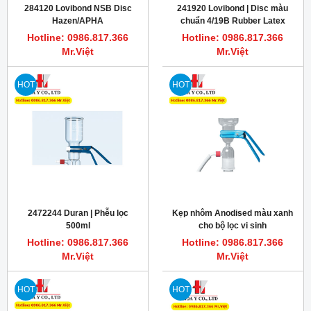
284120 Lovibond NSB Disc
241920 Lovibond | Disc màu
Hazen/APHA
chuẩn 4/19B Rubber Latex
Hotline: 0986.817.366
Hotline: 0986.817.366
Mr.Việt
Mr.Việt
HOT
HOT
2472244 Duran | Phễu lọc
Kẹp nhôm Anodised màu xanh
500ml
cho bộ lọc vi sinh
Hotline: 0986.817.366
Hotline: 0986.817.366
Mr.Việt
Mr.Việt
HOT
HOT