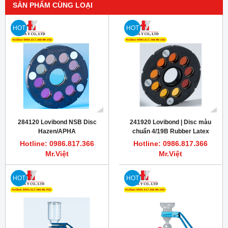
SẢN PHẨM CÙNG LOẠI
HOT
HOT
284120 Lovibond NSB Disc
241920 Lovibond | Disc màu
Hazen/APHA
chuẩn 4/19B Rubber Latex
Hotline: 0986.817.366
Hotline: 0986.817.366
Mr.Việt
Mr.Việt
HOT
HOT