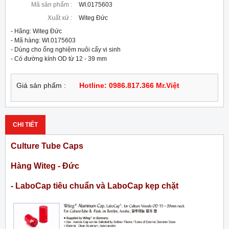
Mã sản phẩm :
WI.0175603
Xuất xứ :
Witeg Đức
- Hãng: Witeg Đức

- Mã hàng: WI.0175603

- Dùng cho ống nghiệm nuôi cấy vi sinh

- Có đường kính OD từ 12 - 39 mm
Giá sản phẩm :
Hotline: 0986.817.366 Mr.Việt
CHI TIẾT
Culture Tube Caps
Hàng Witeg - Đức
- LaboCap tiêu chuẩn và LaboCap kẹp chặt