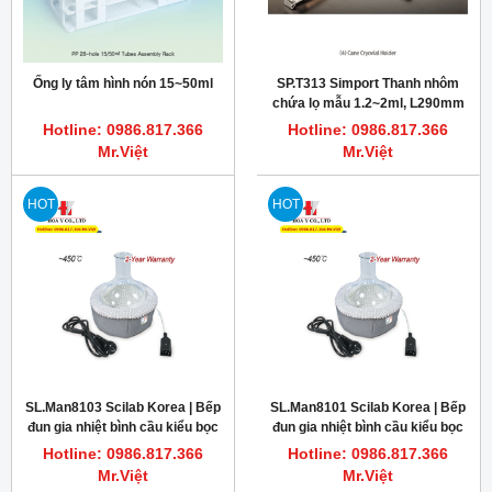
Ống ly tâm hình nón 15~50ml
SP.T313 Simport Thanh nhôm
chứa lọ mẫu 1.2~2ml, L290mm
Hotline: 0986.817.366
Hotline: 0986.817.366
Mr.Việt
Mr.Việt
HOT
HOT
SL.Man8103 Scilab Korea | Bếp
SL.Man8101 Scilab Korea | Bếp
đun gia nhiệt bình cầu kiểu bọc
đun gia nhiệt bình cầu kiểu bọc
vải 250ml
vải 50ml
Hotline: 0986.817.366
Hotline: 0986.817.366
Mr.Việt
Mr.Việt