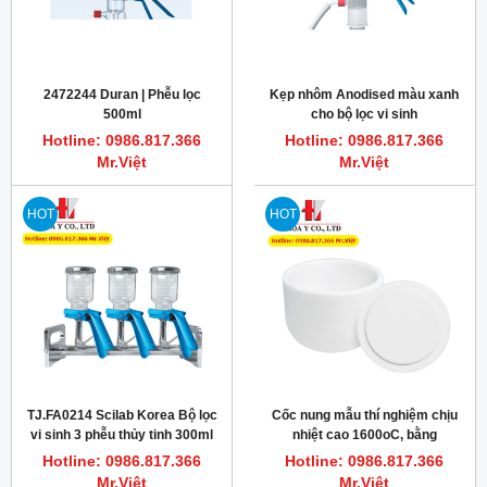
2472244 Duran | Phễu lọc
Kẹp nhôm Anodised màu xanh
500ml
cho bộ lọc vi sinh
Hotline: 0986.817.366
Hotline: 0986.817.366
Mr.Việt
Mr.Việt
HOT
HOT
TJ.FA0214 Scilab Korea Bộ lọc
Cốc nung mẫu thí nghiệm chịu
vi sinh 3 phễu thủy tinh 300ml
nhiệt cao 1600oC, bằng
Alumina
Hotline: 0986.817.366
Hotline: 0986.817.366
Mr.Việt
Mr.Việt