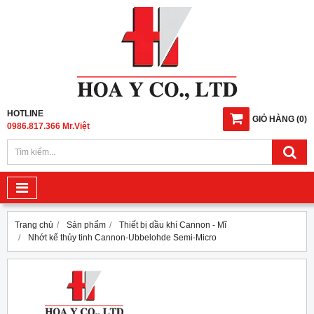
HOTLINE
GIỎ HÀNG
(
0
)
0986.817.366 Mr.Việt
Trang chủ
Sản phẩm
Thiết bị dầu khí Cannon - Mĩ
Nhớt kế thủy tinh Cannon-Ubbelohde Semi-Micro