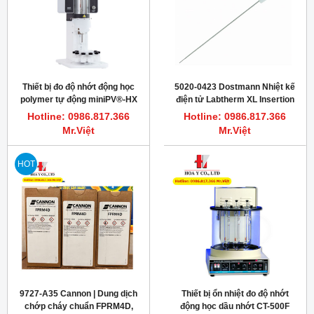
Thiết bị đo độ nhớt động học
5020-0423 Dostmann Nhiệt kế
polymer tự động miniPV®-HX
điện tử Labtherm XL Insertion
Cannon 9725-C17
thermometer
Hotline: 0986.817.366
Hotline: 0986.817.366
Mr.Việt
Mr.Việt
HOT
9727-A35 Cannon | Dung dịch
Thiết bị ổn nhiệt đo độ nhớt
chớp cháy chuẩn FPRM4D,
động học dầu nhớt CT-500F