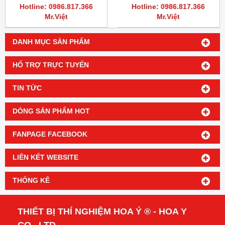
200ml/chai
Cannon
Hotline: 0986.817.366
Hotline: 0986.817.366
Mr.Việt
Mr.Việt
DANH MỤC SẢN PHẨM
HỔ TRỢ TRỰC TUYẾN
TIN TỨC
DÒNG SẢN PHẨM HOT
FANPAGE FACEBOOK
LIÊN KẾT WEBSITE
THỐNG KÊ
THIẾT BỊ THÍ NGHIỆM HOA Ý ® - HOA Y