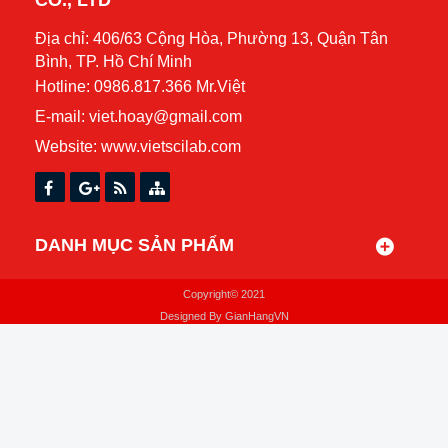
CO., LTD
Địa chỉ: 406/63 Cộng Hòa, Phường 13, Quận Tân
Bình, TP. Hồ Chí Minh
Hotline: 0986.817.366 Mr.Việt
E-mail: viet.hoay@gmail.com
Website:
www.vietscilab.com
DANH MỤC SẢN PHẨM
Copyright© 2021
Designed By
GianHangVN