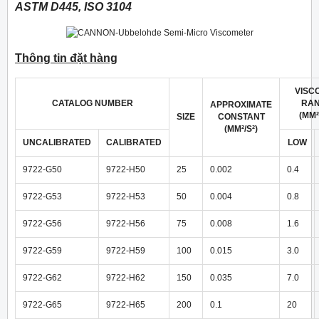
ASTM D445, ISO 3104
Thông tin đặt hàng
VISC
CATALOG NUMBER
RA
APPROXIMATE
(MM²
SIZE
CONSTANT
(MM²/S²)
UNCALIBRATED
CALIBRATED
LOW
9722-G50
9722-H50
25
0.002
0.4
9722-G53
9722-H53
50
0.004
0.8
9722-G56
9722-H56
75
0.008
1.6
9722-G59
9722-H59
100
0.015
3.0
9722-G62
9722-H62
150
0.035
7.0
9722-G65
9722-H65
200
0.1
20