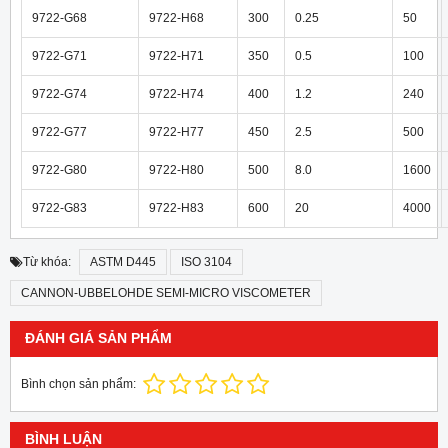
9722-G68
9722-H68
300
0.25
50
9722-G71
9722-H71
350
0.5
100
9722-G74
9722-H74
400
1.2
240
9722-G77
9722-H77
450
2.5
500
9722-G80
9722-H80
500
8.0
1600
9722-G83
9722-H83
600
20
4000
Từ khóa:
ASTM D445
ISO 3104
CANNON-UBBELOHDE SEMI-MICRO VISCOMETER
ĐÁNH GIÁ SẢN PHẨM
Bình chọn sản phẩm:
BÌNH LUẬN