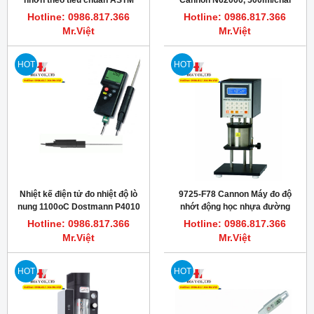
nhờn theo tiêu chuẩn ASTM
Cannon N62000, 500ml/chai
D445, Cannon CT-2000
Hotline: 0986.817.366
Hotline: 0986.817.366
Mr.Việt
Mr.Việt
HOT
HOT
Nhiệt kế điện tử đo nhiệt độ lò
9725-F78 Cannon Máy đo độ
nung 1100oC Dostmann P4010
nhớt động học nhựa đường
DPV® ASPHALT
Hotline: 0986.817.366
Hotline: 0986.817.366
Mr.Việt
Mr.Việt
HOT
HOT