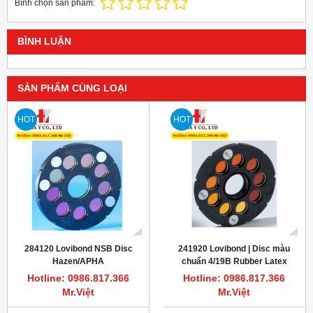
Bình chọn sản phẩm:
BÌNH LUẬN
SẢN PHẨM CÙNG LOẠI
HOT
HOT
284120 Lovibond NSB Disc
241920 Lovibond | Disc màu
Hazen/APHA
chuẩn 4/19B Rubber Latex
Hotline: 0986.817.366
Hotline: 0986.817.366
Mr.Việt
Mr.Việt