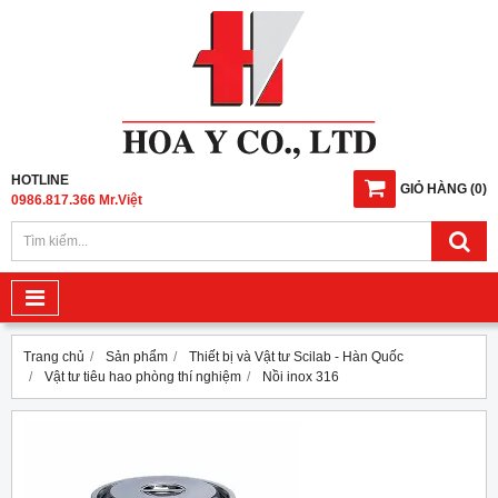
HOTLINE
GIỎ HÀNG
(
0
)
0986.817.366 Mr.Việt
Trang chủ
Sản phẩm
Thiết bị và Vật tư Scilab - Hàn Quốc
Vật tư tiêu hao phòng thí nghiệm
Nồi inox 316