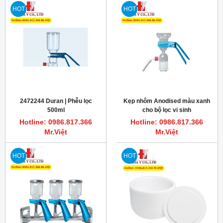
HOT
HOT
2472244 Duran | Phễu lọc
Kẹp nhôm Anodised màu xanh
500ml
cho bộ lọc vi sinh
Hotline: 0986.817.366
Hotline: 0986.817.366
Mr.Việt
Mr.Việt
HOT
HOT