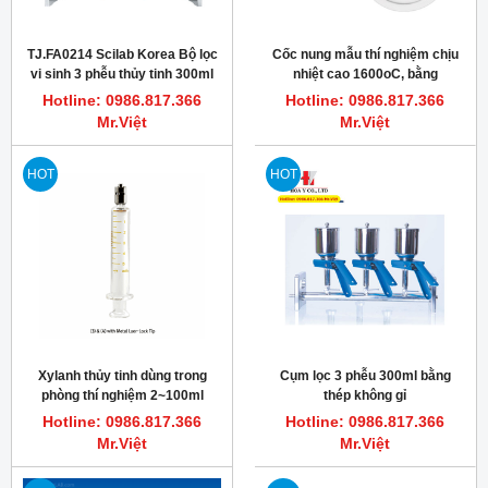
TJ.FA0214 Scilab Korea Bộ lọc
Cốc nung mẫu thí nghiệm chịu
vi sinh 3 phễu thủy tinh 300ml
nhiệt cao 1600oC, bằng
Alumina
Hotline: 0986.817.366
Hotline: 0986.817.366
Mr.Việt
Mr.Việt
HOT
HOT
Xylanh thủy tinh dùng trong
Cụm lọc 3 phễu 300ml bằng
phòng thí nghiệm 2~100ml
thép không gỉ
TRUTH
Hotline: 0986.817.366
Hotline: 0986.817.366
Mr.Việt
Mr.Việt