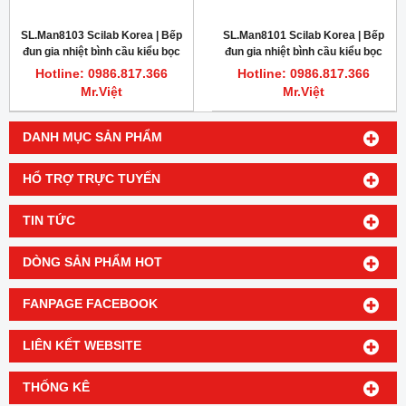
SL.Man8103 Scilab Korea | Bếp
SL.Man8101 Scilab Korea | Bếp
đun gia nhiệt bình cầu kiểu bọc
đun gia nhiệt bình cầu kiểu bọc
vải 250ml
vải 50ml
Hotline: 0986.817.366
Hotline: 0986.817.366
Mr.Việt
Mr.Việt
DANH MỤC SẢN PHẨM
HỔ TRỢ TRỰC TUYẾN
TIN TỨC
DÒNG SẢN PHẨM HOT
FANPAGE FACEBOOK
LIÊN KẾT WEBSITE
THỐNG KÊ