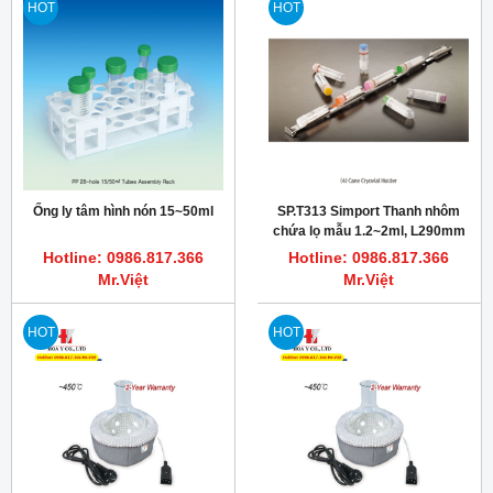
HOT
HOT
Ống ly tâm hình nón 15~50ml
SP.T313 Simport Thanh nhôm
chứa lọ mẫu 1.2~2ml, L290mm
Hotline: 0986.817.366
Hotline: 0986.817.366
Mr.Việt
Mr.Việt
HOT
HOT