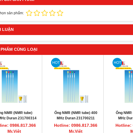
chọn sản phẩm:
H LUẬN
 PHẨM CÙNG LOẠI
HOT
HOT
ng NMR (NMR tube)
Ống NMR (NMR tube) 400
Ống NMR 
MHz Duran 231700314
MHz Duran 231700211
MHz Dur
line: 0986.817.366
Hotline: 0986.817.366
Hotline:
Mr.Việt
Mr.Việt
M