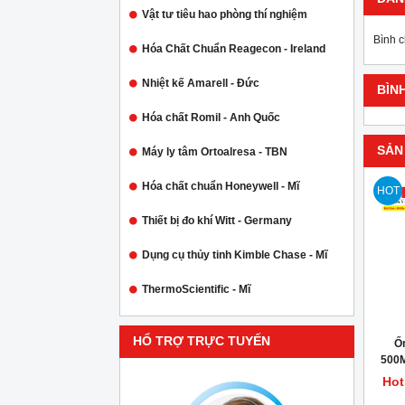
Vật tư tiêu hao phòng thí nghiệm
Bình 
Hóa Chất Chuẩn Reagecon - Ireland
Nhiệt kế Amarell - Đức
BÌN
Hóa chất Romil - Anh Quốc
SẢN
Máy ly tâm Ortoalresa - TBN
Hóa chất chuẩn Honeywell - Mĩ
HOT
Thiết bị đo khí Witt - Germany
Dụng cụ thủy tinh Kimble Chase - Mĩ
ThermoScientific - Mĩ
HỔ TRỢ TRỰC TUYẾN
Ố
500
Hot