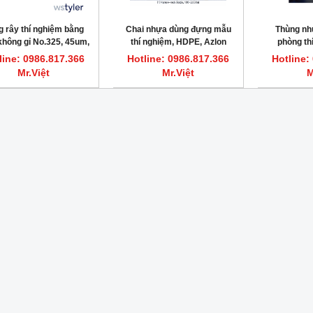
 rây thí nghiệm bằng
Chai nhựa dùng đựng mẫu
Thùng n
không gỉ No.325, 45um,
thí nghiệm, HDPE, Azlon
phòng thí
ng kính 200mm, Tyler
HDPE, có vò
line: 0986.817.366
Hotline: 0986.817.366
Hotline:
WS
Mr.Việt
Mr.Việt
M
HOT
ất nước một lần 7.5L/giờ CWS-8
Máy cất nước một lần 3.5L/giờ CWS-4
DAIHAN DH.WatS8002
DAIHAN DH.WatS8001
line: 0986.817.366 Mr.Việt
Hotline: 0986.817.366 Mr.Việt