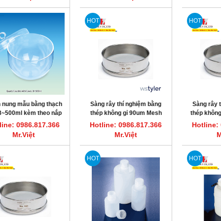
HOT
HOT
 nung mẫu bằng thạch
Sàng rây thí nghiệm bằng
Sàng rây 
8~500ml kèm theo nắp
thép không gỉ 90um Mesh
thép không
đậy, Scilab
No.170 Tyler 7325
75
line: 0986.817.366
Hotline: 0986.817.366
Hotline:
Mr.Việt
Mr.Việt
M
HOT
HOT