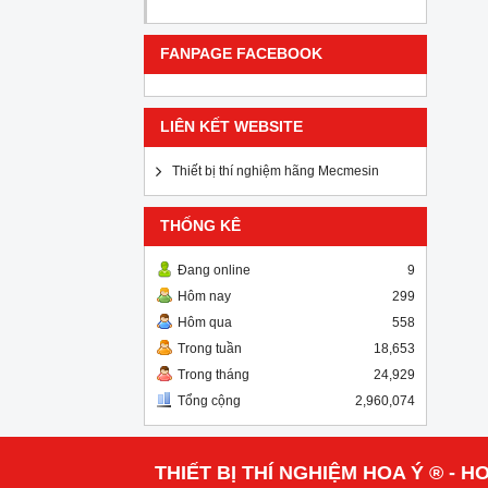
FANPAGE FACEBOOK
LIÊN KẾT WEBSITE
Thiết bị thí nghiệm hãng Mecmesin
THỐNG KÊ
Đang online
9
Hôm nay
299
Hôm qua
558
Trong tuần
18,653
Trong tháng
24,929
Tổng cộng
2,960,074
THIẾT BỊ THÍ NGHIỆM HOA Ý ® - HO