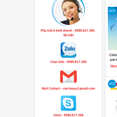
HOT
Phụ trách kinh doanh - 0986.817.366 -
Mr.Việt
Chén
anh 
Chat Zalo - 0986.817.366
Hot
HOT
Mail Contact - viet.hoay@gmail.com
Alvin - 0986.817.366