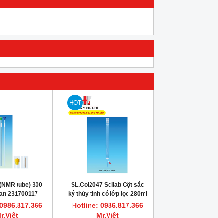
HOT
(NMR tube) 300
SL.Col2047 Scilab Cột sắc
an 231700117
ký thủy tinh có lớp lọc 280ml
Duran
 0986.817.366
Hotline: 0986.817.366
r.Việt
Mr.Việt