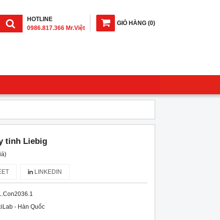
HOTLINE
GIỎ HÀNG
(
0
)
0986.817.366 Mr.Việt
 tinh Liebig
iá)
ET
LINKEDIN
L.Con2036.1
iLab - Hàn Quốc