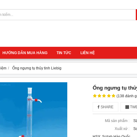
HƯỚNG DẪN MUA HÀNG
TIN TỨC
LIÊN HỆ
hiệm
Ống ngưng tụ thủy tinh Liebig
Ống ngưng tụ thủy
(138 đánh g
SHARE
TWE
Mã sản phẩm :
S
Xuất xứ :
Sc
HSX: Scilab Hàn Quốc
