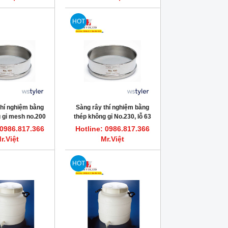
HOT
thí nghiệm bằng
Sàng rây thí nghiệm bằng
 gỉ mesh no.200
thép không gỉ No.230, lỗ 63
um Tyler
micronmet, Tyler
 0986.817.366
Hotline: 0986.817.366
r.Việt
Mr.Việt
HOT