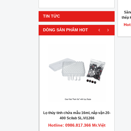
Sàng
TIN TỨC
thép 
đườ
Hot
‹
›
DÒNG SẢN PHẨM HOT
HOT
gionella trong nước
Lọ thủy tinh chứa mẫu 16ml, nắp vặn 20-
Máy c
400 Scilab SL.Vi1266
.817.366 Mr.Việt
Hotline: 0986.817.366 Mr.Việt
Hot