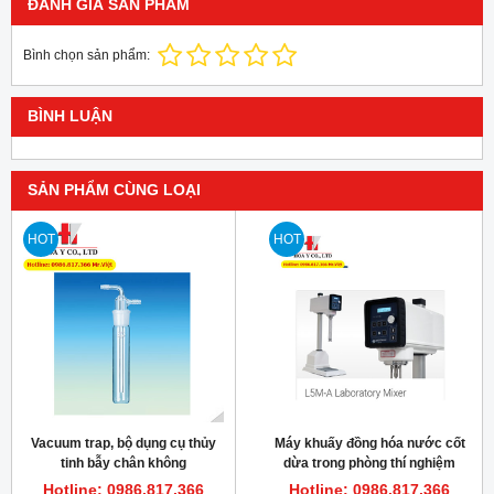
ĐÁNH GIÁ SẢN PHẨM
Bình chọn sản phẩm:
BÌNH LUẬN
SẢN PHẨM CÙNG LOẠI
HOT
HOT
Vacuum trap, bộ dụng cụ thủy
Máy khuấy đồng hóa nước cốt
tinh bẫy chân không
dừa trong phòng thí nghiệm
L5MA Silverson
Hotline: 0986.817.366
Hotline: 0986.817.366