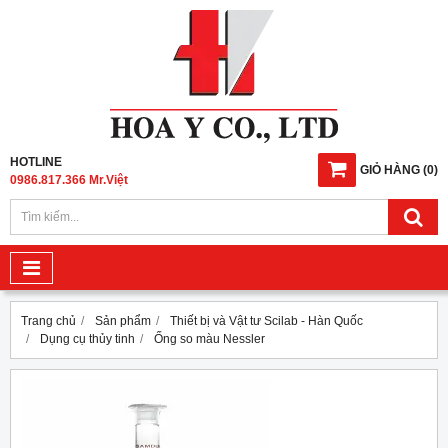
HOTLINE
GIỎ HÀNG
(
0
)
0986.817.366 Mr.Việt
Trang chủ
Sản phẩm
Thiết bị và Vật tư Scilab - Hàn Quốc
Dụng cụ thủy tinh
Ống so màu Nessler