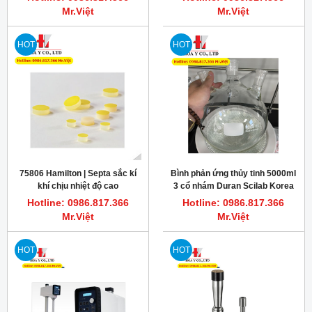
Mr.Việt
Mr.Việt
HOT
HOT
75806 Hamilton | Septa sắc kí
Bình phản ứng thủy tinh 5000ml
khí chịu nhiệt độ cao
3 cổ nhám Duran Scilab Korea
PTFE/silicone rubber 12.7 mm
Hotline: 0986.817.366
Hotline: 0986.817.366
Mr.Việt
Mr.Việt
HOT
HOT