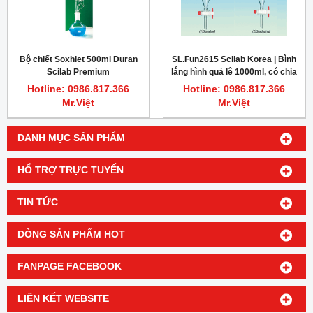
Bộ chiết Soxhlet 500ml Duran
SL.Fun2615 Scilab Korea | Bình
Scilab Premium
lắng hình quả lê 1000ml, có chia
vạch 50ml
Hotline: 0986.817.366
Hotline: 0986.817.366
Mr.Việt
Mr.Việt
DANH MỤC SẢN PHẨM
HỔ TRỢ TRỰC TUYẾN
TIN TỨC
DÒNG SẢN PHẨM HOT
FANPAGE FACEBOOK
LIÊN KẾT WEBSITE