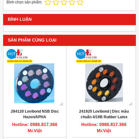
Bình chọn sản phẩm:
BÌNH LUẬN
SẢN PHẨM CÙNG LOẠI
HOT
HOT
284120 Lovibond NSB Disc
241920 Lovibond | Disc màu
Hazen/APHA
chuẩn 4/19B Rubber Latex
Hotline: 0986.817.366
Hotline: 0986.817.366
Mr.Việt
Mr.Việt