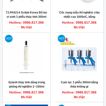
TJ.FA0214 Scilab Korea Bộ lọc
Cốc nung mẫu thí nghiệm chịu
vi sinh 3 phễu thủy tinh 300ml
nhiệt cao 1600oC, bằng
Alumina
Hotline: 0986.817.366
Hotline: 0986.817.366
Mr.Việt
Mr.Việt
HOT
HOT
Xylanh thủy tinh dùng trong
Cụm lọc 3 phễu 300ml bằng
phòng thí nghiệm 2~100ml
thép không gỉ
TRUTH
Hotline: 0986.817.366
Hotline: 0986.817.366
Mr.Việt
Mr.Việt