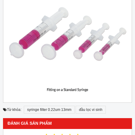
Từ khóa:
syringe filter 0.22um 13mm
đầu lọc vi sinh
ĐÁNH GIÁ SẢN PHẨM