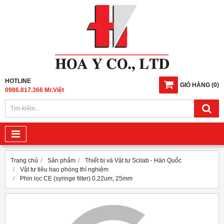
HOTLINE
GIỎ HÀNG
(
0
)
0986.817.366 Mr.Việt
Trang chủ
Sản phẩm
Thiết bị và Vật tư Scilab - Hàn Quốc
Vật tư tiêu hao phòng thí nghiệm
Phin lọc CE (syringe filter) 0.22um, 25mm