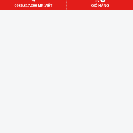
0986.817.366 MR.VIỆT
GIỎ HÀNG
SL.Man8103 Scilab Korea | Bếp
SL.Man8101 Scilab Korea | Bếp
đun gia nhiệt bình cầu kiểu bọc
đun gia nhiệt bình cầu kiểu bọc
vải 250ml
vải 50ml
Hotline: 0986.817.366
Hotline: 0986.817.366
Mr.Việt
Mr.Việt
DANH MỤC SẢN PHẨM
HỔ TRỢ TRỰC TUYẾN
TIN TỨC
DÒNG SẢN PHẨM HOT
FANPAGE FACEBOOK
LIÊN KẾT WEBSITE
THỐNG KÊ