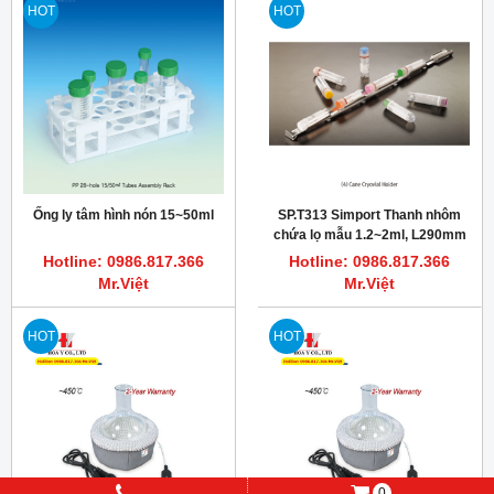
HOT
HOT
Ống ly tâm hình nón 15~50ml
SP.T313 Simport Thanh nhôm
chứa lọ mẫu 1.2~2ml, L290mm
Hotline: 0986.817.366
Hotline: 0986.817.366
Mr.Việt
Mr.Việt
HOT
HOT
0