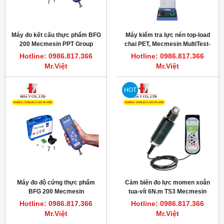
Máy đo kết cấu thực phẩm BFG
Máy kiểm tra lực nén top-load
200 Mecmesin PPT Group
chai PET, Mecmesin MultiTest-
dV 2.5kN
Hotline: 0986.817.366
Hotline: 0986.817.366
Mr.Việt
Mr.Việt
HOT
Máy đo độ cứng thực phẩm
Cảm biến đo lực momen xoắn
BFG 200 Mecmesin
tua-vít 6N.m TS3 Mecmesin
871-003
Hotline: 0986.817.366
Hotline: 0986.817.366
Mr.Việt
Mr.Việt