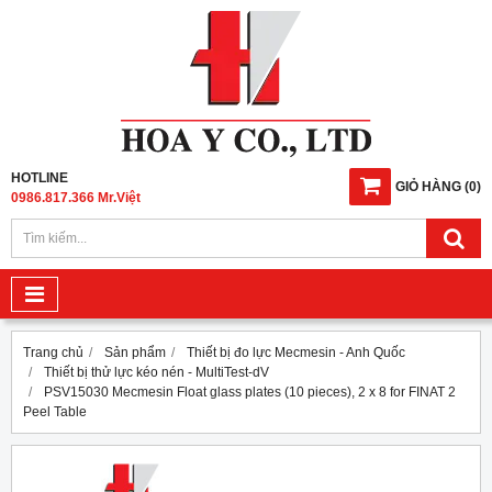
HOTLINE
GIỎ HÀNG
(
0
)
0986.817.366 Mr.Việt
Trang chủ
Sản phẩm
Thiết bị đo lực Mecmesin - Anh Quốc
Thiết bị thử lực kéo nén - MultiTest-dV
PSV15030 Mecmesin Float glass plates (10 pieces), 2 x 8 for FINAT 2
Peel Table