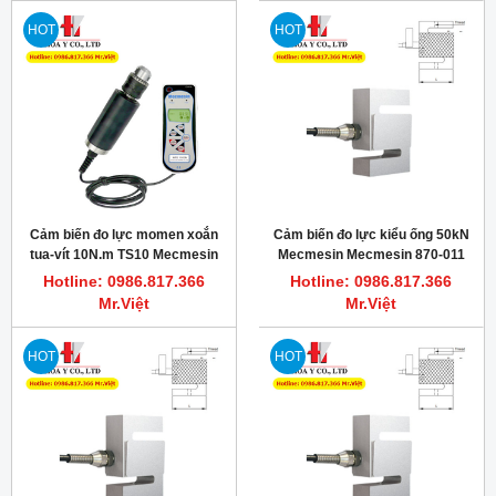
HOT
HOT
Cảm biến đo lực momen xoắn
Cảm biến đo lực kiểu ống 50kN
tua-vít 10N.m TS10 Mecmesin
Mecmesin Mecmesin 870-011
871-001
Hotline: 0986.817.366
Hotline: 0986.817.366
Mr.Việt
Mr.Việt
HOT
HOT