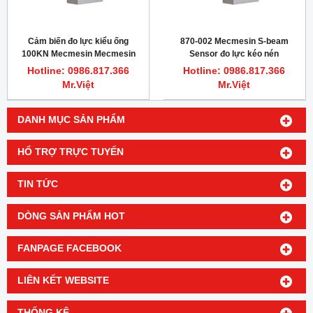
Cảm biến đo lực kiểu ống
870-002 Mecmesin S-beam
100KN Mecmesin Mecmesin
Sensor đo lực kéo nén
870-010
100N/10kgf/22lbf
Hotline: 0986.817.366
Hotline: 0986.817.366
Mr.Việt
Mr.Việt
DANH MỤC SẢN PHẨM
HỔ TRỢ TRỰC TUYẾN
TIN TỨC
DÒNG SẢN PHẨM HOT
FANPAGE FACEBOOK
LIÊN KẾT WEBSITE
THỐNG KÊ