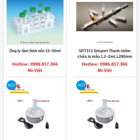
Ống ly tâm hình nón 15~50ml
SP.T313 Simport Thanh nhôm
chứa lọ mẫu 1.2~2ml, L290mm
Hotline: 0986.817.366
Hotline: 0986.817.366
Mr.Việt
Mr.Việt
HOT
HOT