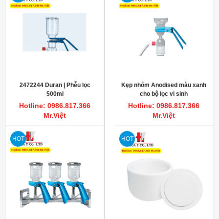
2472244 Duran | Phễu lọc
Kẹp nhôm Anodised màu xanh
500ml
cho bộ lọc vi sinh
Hotline: 0986.817.366
Hotline: 0986.817.366
Mr.Việt
Mr.Việt
HOT
HOT