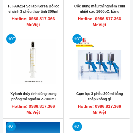
TJ.FA0214 Scilab Korea Bộ lọc
Cốc nung mẫu thí nghiệm chịu
vi sinh 3 phễu thủy tinh 300ml
nhiệt cao 1600oC, bằng
Alumina
Hotline: 0986.817.366
Hotline: 0986.817.366
Mr.Việt
Mr.Việt
HOT
HOT
Xylanh thủy tinh dùng trong
Cụm lọc 3 phễu 300ml bằng
phòng thí nghiệm 2~100ml
thép không gỉ
TRUTH
Hotline: 0986.817.366
Hotline: 0986.817.366
Mr.Việt
Mr.Việt
HOT
HOT