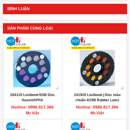
BÌNH LUẬN
SẢN PHẨM CÙNG LOẠI
HOT
HOT
284120 Lovibond NSB Disc
241920 Lovibond | Disc màu
Hazen/APHA
chuẩn 4/19B Rubber Latex
Hotline: 0986.817.366
Hotline: 0986.817.366
Mr.Việt
Mr.Việt
HOT
HOT