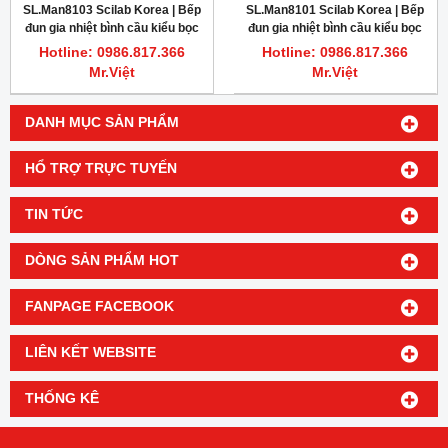
SL.Man8103 Scilab Korea | Bếp
SL.Man8101 Scilab Korea | Bếp
đun gia nhiệt bình cầu kiểu bọc
đun gia nhiệt bình cầu kiểu bọc
vải 250ml
vải 50ml
Hotline: 0986.817.366
Hotline: 0986.817.366
Mr.Việt
Mr.Việt
DANH MỤC SẢN PHẨM
HỔ TRỢ TRỰC TUYẾN
TIN TỨC
DÒNG SẢN PHẨM HOT
FANPAGE FACEBOOK
LIÊN KẾT WEBSITE
THỐNG KÊ