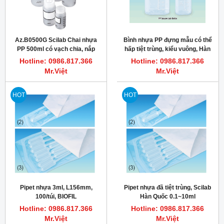
Az.B0500G Scilab Chai nhựa
Bình nhựa PP đựng mẫu có thể
PP 500ml có vạch chia, nắp
hấp tiệt trùng, kiểu vuông, Hàn
vặn, PP, Azlon
Quốc
Hotline: 0986.817.366
Hotline: 0986.817.366
Mr.Việt
Mr.Việt
HOT
HOT
Pipet nhựa 3ml, L156mm,
Pipet nhựa đã tiệt trùng, Scilab
100/túi, BIOFIL
Hàn Quốc 0.1~10ml
Hotline: 0986.817.366
Hotline: 0986.817.366
Mr.Việt
Mr.Việt