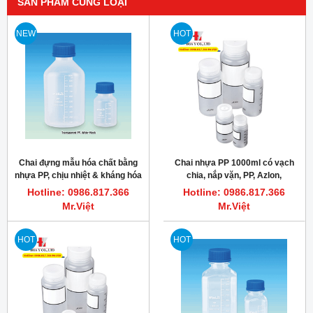
SẢN PHẨM CÙNG LOẠI
NEW
HOT
Chai đựng mẫu hóa chất bằng
Chai nhựa PP 1000ml có vạch
nhựa PP, chịu nhiệt & kháng hóa
chia, nắp vặn, PP, Azlon,
chất ăn mòn tốt 100~5,000ml
Az.B1000G
Hotline: 0986.817.366
Hotline: 0986.817.366
Mr.Việt
Mr.Việt
HOT
HOT