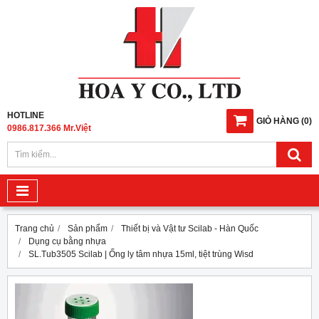
HOTLINE
GIỎ HÀNG
(
0
)
0986.817.366 Mr.Việt
Trang chủ
Sản phẩm
Thiết bị và Vật tư Scilab - Hàn Quốc
Dụng cụ bằng nhựa
SL.Tub3505 Scilab | Ống ly tâm nhựa 15ml, tiệt trùng Wisd