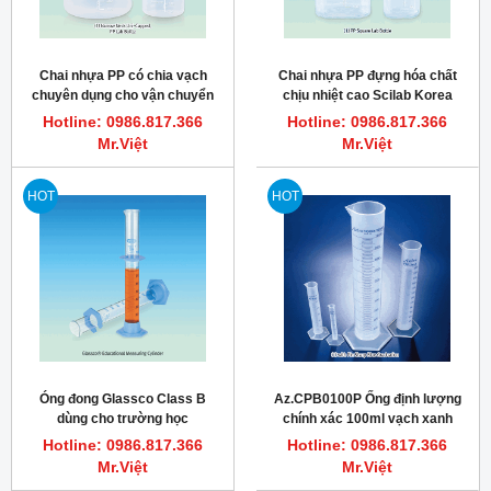
Chai nhựa PP có chia vạch
Chai nhựa PP đựng hóa chất
chuyên dụng cho vận chuyển
chịu nhiệt cao Scilab Korea
hóa chất Wids 100~2,000ml
100~1,000ml
Hotline: 0986.817.366
Hotline: 0986.817.366
Mr.Việt
Mr.Việt
HOT
HOT
Óng đong Glassco Class B
Az.CPB0100P Ống định lượng
dùng cho trường học
chính xác 100ml vạch xanh
Azlon
Hotline: 0986.817.366
Hotline: 0986.817.366
Mr.Việt
Mr.Việt