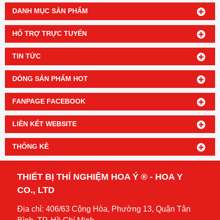
DANH MỤC SẢN PHẨM
HỔ TRỢ TRỰC TUYẾN
TIN TỨC
DÒNG SẢN PHẨM HOT
FANPAGE FACEBOOK
LIÊN KẾT WEBSITE
THỐNG KÊ
THIẾT BỊ THÍ NGHIỆM HOA Ý ® - HOA Y
CO., LTD
Địa chỉ: 406/63 Cộng Hòa, Phường 13, Quận Tân
Bình, TP. Hồ Chí Minh