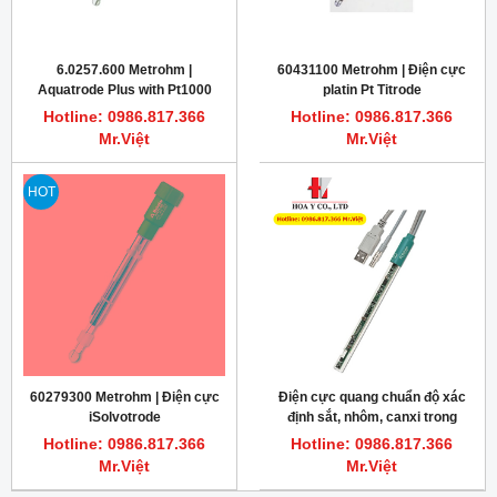
6.0257.600 Metrohm |
60431100 Metrohm | Điện cực
Aquatrode Plus with Pt1000
platin Pt Titrode
điện cực chuyên đo pH mẫu
Hotline: 0986.817.366
Hotline: 0986.817.366
nước tinh khiết
Mr.Việt
Mr.Việt
HOT
60279300 Metrohm | Điện cực
Điện cực quang chuẩn độ xác
iSolvotrode
định sắt, nhôm, canxi trong
ximăng Optrode Metrohm
Hotline: 0986.817.366
Hotline: 0986.817.366
Mr.Việt
Mr.Việt