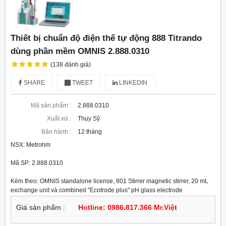
Thiết bị chuẩn độ điện thế tự động 888 Titrando
dùng phần mềm OMNIS 2.888.0310
(138 đánh giá)
SHARE
TWEET
LINKEDIN
Mã sản phẩm :
2.888.0310
Xuất xứ :
Thụy Sỹ
Bảo hành :
12 tháng
NSX: Metrohm
Mã SP: 2.888.0310
Kèm theo: OMNIS standalone license, 801 Stirrer magnetic stirrer, 20 mL 
exchange unit và combined "Ecotrode plus" pH glass electrode
Giá sản phẩm :
Hotline: 0986.817.366 Mr.Việt