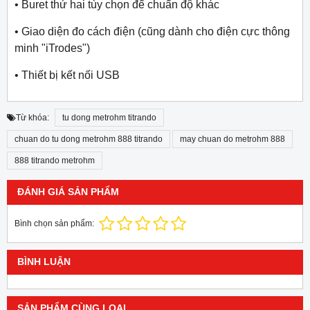
• Buret thứ hai tùy chọn để chuẩn độ khác
• Giao diện đo cách điện (cũng dành cho điện cực thông
minh "iTrodes")
• Thiết bị kết nối USB
Từ khóa:
tu dong metrohm titrando
chuan do tu dong metrohm 888 titrando
may chuan do metrohm 888
888 titrando metrohm
ĐÁNH GIÁ SẢN PHẨM
Bình chọn sản phẩm:
BÌNH LUẬN
SẢN PHẨM CÙNG LOẠI