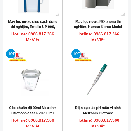
Máy lọc nước siêu sạch dùng
Máy lọc nước RO phòng thí
thí nghiệm, Estella UP 900,
nghiệm, Human Korea Model
Human Korea
RO 280, công suất 25 lít/giờ
Hotline: 0986.817.366
Hotline: 0986.817.366
Mr.Việt
Mr.Việt
HOT
HOT
Cốc chuẩn độ 90ml Metrohm
Điện cực đo pH mẫu vi sinh
Titration vessel / 20-90 mL
Metrohm Biotrode
Hotline: 0986.817.366
Hotline: 0986.817.366
Mr.Việt
Mr.Việt