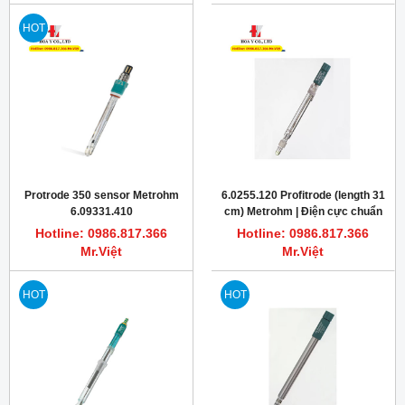
HOT
Protrode 350 sensor Metrohm
6.0255.120 Profitrode (length 31
6.09331.410
cm) Metrohm | Điện cực chuẩn
độ, đo pH
Hotline: 0986.817.366
Hotline: 0986.817.366
Mr.Việt
Mr.Việt
HOT
HOT