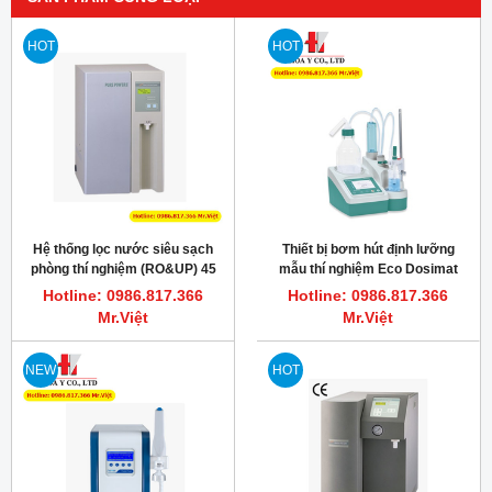
HOT
HOT
Hệ thống lọc nước siêu sạch
Thiết bị bơm hút định lưỡng
phòng thí nghiệm (RO&UP) 45
mẫu thí nghiệm Eco Dosimat
L/hr New Pure Power IV
Metrohm
Hotline: 0986.817.366
Hotline: 0986.817.366
(Scholar-UV)
Mr.Việt
Mr.Việt
NEW
HOT