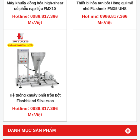
Máy khuấy đồng hóa high-shear
Thiết bị hòa tan bột / lỏng qui mô
có phễu nạp liệu FMX10
nhỏ Flashmix FMX5 UHS
Silverson, 50kg
Silverson
Hotline: 0986.817.366
Hotline: 0986.817.366
Mr.Việt
Mr.Việt
Hệ thống khuấy phối trộn bột
Flashblend Silverson
Hotline: 0986.817.366
Mr.Việt
DANH MỤC SẢN PHẨM