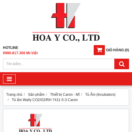
HOTLINE
GIỎ HÀNG
(
0
)
0986.817.366 Mr.Việt
Trang chủ
Sản phẩm
Thiết bị Caron - Mĩ
Tủ Ấm (Incubators)
Tủ ấm Wally CO2/O2/RH 7411-5-3 Caron