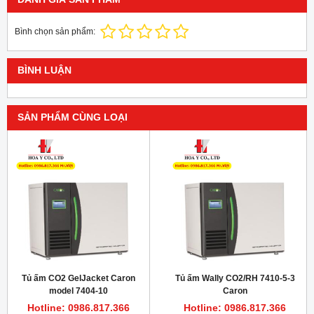
Bình chọn sản phẩm:
BÌNH LUẬN
SẢN PHẨM CÙNG LOẠI
Tủ ấm CO2 GelJacket Caron
Tủ ấm Wally CO2/RH 7410-5-3
model 7404-10
Caron
Hotline: 0986.817.366
Hotline: 0986.817.366