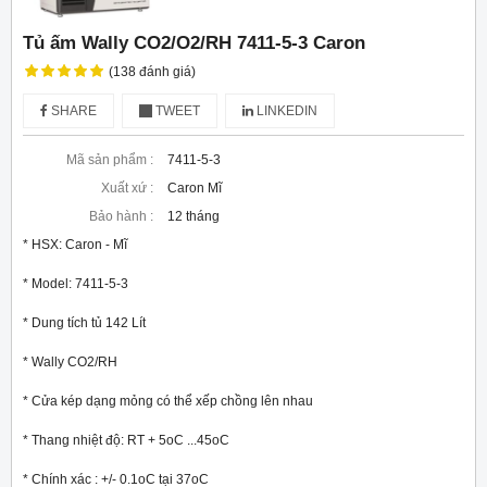
Tủ ấm Wally CO2/O2/RH 7411-5-3 Caron
(138 đánh giá)
SHARE
TWEET
LINKEDIN
Mã sản phẩm :
7411-5-3
Xuất xứ :
Caron Mĩ
Bảo hành :
12 tháng
* HSX: Caron - Mĩ

* Model: 7411-5-3

* Dung tích tủ 142 Lít  

* Wally CO2/RH

* Cửa kép dạng mỏng có thể xếp chồng lên nhau

* Thang nhiệt độ: RT + 5oC ...45oC

* Chính xác : +/- 0.1oC tại 37oC
