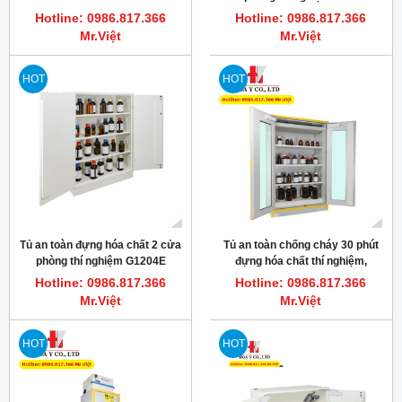
Ecosafe Thụy Sỹ
Hotline: 0986.817.366
Hotline: 0986.817.366
Mr.Việt
Mr.Việt
HOT
HOT
Tủ an toàn đựng hóa chất 2 cửa
Tủ an toàn chống cháy 30 phút
phòng thí nghiệm G1204E
đựng hóa chất thí nghiệm,
Ecosafe Thụy Sỹ
Ecosafe 3035PVE, EN 14470-1
Hotline: 0986.817.366
Hotline: 0986.817.366
FM 6050
Mr.Việt
Mr.Việt
HOT
HOT