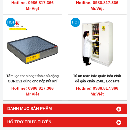
chống cháy 30 phút 250 lít,
Hotline: 0986.817.366
Hotline: 0986.817.366
EN14470-1, EN1363-1,
Mr.Việt
Mr.Việt
EN16121, FM6050
HOT
HOT
Tấm lọc than hoạt tính chủ động
Tủ an toàn bảo quản hóa chất
CORG51 dùng cho hộp hút khí
dễ gây cháy 250L, Ecosafe
H50+
S2004T, ISO 1182
Hotline: 0986.817.366
Hotline: 0986.817.366
Mr.Việt
Mr.Việt
DANH MỤC SẢN PHẨM
HỔ TRỢ TRỰC TUYẾN