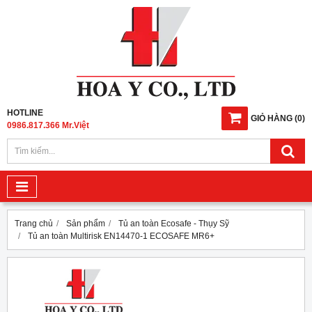
HOTLINE
GIỎ HÀNG
(
0
)
0986.817.366 Mr.Việt
Trang chủ
Sản phẩm
Tủ an toàn Ecosafe - Thụy Sỹ
Tủ an toàn Multirisk EN14470-1 ECOSAFE MR6+