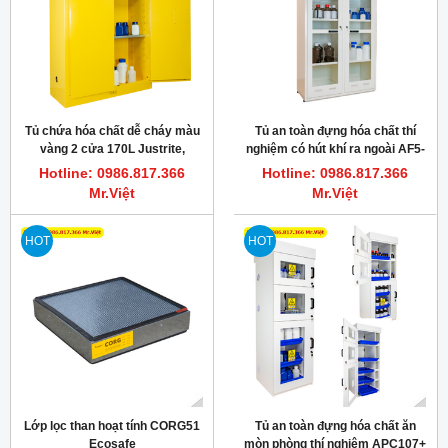
Tủ chứa hóa chất dễ cháy màu
Tủ an toàn đựng hóa chất thí
vàng 2 cửa 170L Justrite,
nghiệm có hút khí ra ngoài AF5-
Ecosafe MC45
2X Ecosafe
Hotline: 0986.817.366
Hotline: 0986.817.366
Mr.Việt
Mr.Việt
HOT
HOT
Lớp lọc than hoạt tính CORG51
Tủ an toàn đựng hóa chất ăn
Ecosafe
mòn phòng thí nghiệm APC107+