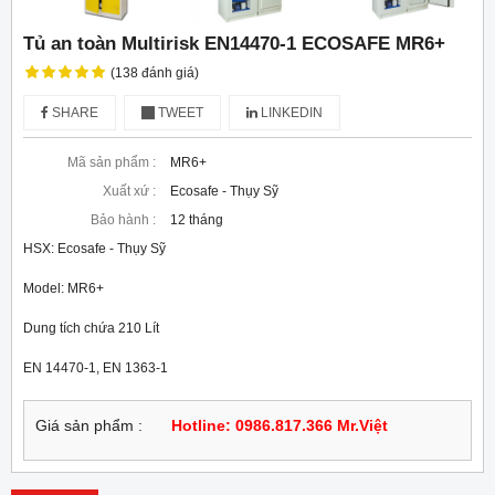
Tủ an toàn Multirisk EN14470-1 ECOSAFE MR6+
(138 đánh giá)
SHARE
TWEET
LINKEDIN
Mã sản phẩm :
MR6+
Xuất xứ :
Ecosafe - Thụy Sỹ
Bảo hành :
12 tháng
HSX: Ecosafe - Thụy Sỹ

Model: MR6+

Dung tích chứa 210 Lít

EN 14470-1, EN 1363-1
Giá sản phẩm :
Hotline: 0986.817.366 Mr.Việt