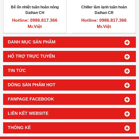
Bể ổn nhiệt tuần hoàn nóng
Chiller làm lạnh tuần hoàn
Daihan CH
Daihan CR
Hotline: 0986.817.366
Hotline: 0986.817.366
Mr.Việt
Mr.Việt
DANH MỤC SẢN PHẨM
HỔ TRỢ TRỰC TUYẾN
TIN TỨC
DÒNG SẢN PHẨM HOT
FANPAGE FACEBOOK
LIÊN KẾT WEBSITE
THỐNG KÊ