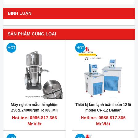
BÌNH LUẬN
SẢN PHẨM CÙNG LOẠI
HOT
HOT
Máy nghiền mẫu thí nghiệm
Thiết bị làm lạnh tuần hoàn 12 lít
250g, 24000rpm, RT08, Mill
model CR-12 Daihan
Powder Tech
Hotline: 0986.817.366
Hotline: 0986.817.366
Mr.Việt
Mr.Việt