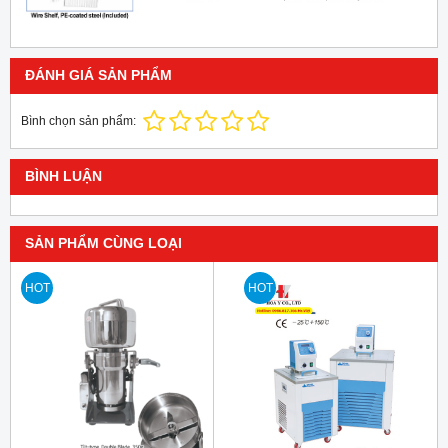
ĐÁNH GIÁ SẢN PHẨM
Bình chọn sản phẩm:
BÌNH LUẬN
SẢN PHẨM CÙNG LOẠI
HOT
HOT