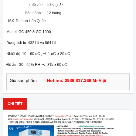
Xuất xứ :
Hàn Quốc
Bảo hành :
12 tháng
HSX: Daihan Hàn Quốc

Model: GC-450 & GC-1000

Dung tích tủ: 432 Lit và 864 Lit

Nhiệt độ: 10 ...60 oC ; +/- 1 oC ở 20 oC

Độ ẩm: 30 - 95% RH; +/- 3% ở 60 oC
Giá sản phẩm :
Hotline: 0986.817.366 Mr.Việt
CHI TIẾT