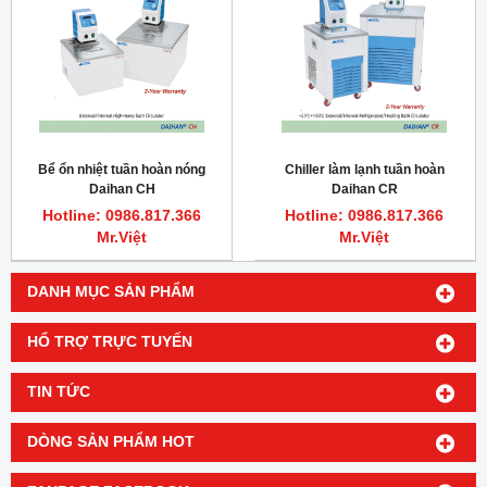
Bể ổn nhiệt tuần hoàn nóng
Chiller làm lạnh tuần hoàn
Daihan CH
Daihan CR
Hotline: 0986.817.366
Hotline: 0986.817.366
Mr.Việt
Mr.Việt
DANH MỤC SẢN PHẨM
HỔ TRỢ TRỰC TUYẾN
TIN TỨC
DÒNG SẢN PHẨM HOT