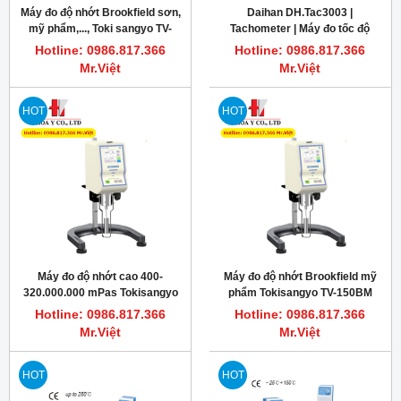
Máy đo độ nhớt Brookfield sơn,
Daihan DH.Tac3003 |
mỹ phẩm,..., Toki sangyo TV-
Tachometer | Máy đo tốc độ
150BU
vòng quay TAC3
Hotline: 0986.817.366
Hotline: 0986.817.366
Mr.Việt
Mr.Việt
HOT
HOT
Máy đo độ nhớt cao 400-
Máy đo độ nhớt Brookfield mỹ
320.000.000 mPas Tokisangyo
phẩm Tokisangyo TV-150BM
TV-150BU
Hotline: 0986.817.366
Hotline: 0986.817.366
Mr.Việt
Mr.Việt
HOT
HOT