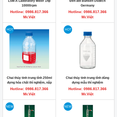
L5M-A Laboratory Mixer 1hp
Đèn đốt Bunsen Usbech
10000rpm
Germany
Hotline: 0986.817.366
Hotline: 0986.817.366
Mr.Việt
Mr.Việt
HOT
HOT
Chai thủy tinh trung tính 250ml
Chai thủy tinh trung tính dùng
đựng hóa chất thí nghiệm, nắp
đựng mẫu thí nghiệm
xanh GL45 PP
Hotline: 0986.817.366
Hotline: 0986.817.366
Mr.Việt
Mr.Việt
NEW
NEW