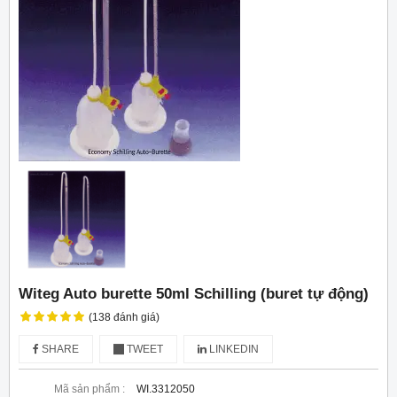
Witeg Auto burette 50ml Schilling (buret tự động)
(138 đánh giá)
SHARE
TWEET
LINKEDIN
Mã sản phẩm :
WI.3312050