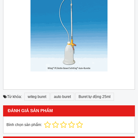
Từ khóa:
witeg buret
auto buret
Buret tự động 25ml
ĐÁNH GIÁ SẢN PHẨM
Bình chọn sản phẩm: