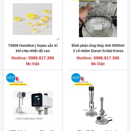
75806 Hamilton | Septa sắc kí
Bình phản ứng thủy tinh 5000ml
khí chịu nhiệt độ cao
3 cổ nhám Duran Scilab Korea
PTFE/silicone rubber 12.7 mm
Hotline: 0986.817.366
Hotline: 0986.817.366
Mr.Việt
Mr.Việt
HOT
HOT