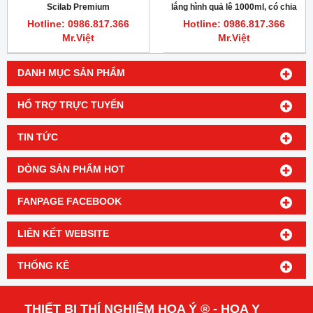
Scilab Premium
lắng hình quả lê 1000ml, có chia
vạch 50ml
Hotline: 0986.817.366
Hotline: 0986.817.366
Mr.Việt
Mr.Việt
DANH MỤC SẢN PHẨM
HỔ TRỢ TRỰC TUYẾN
TIN TỨC
DÒNG SẢN PHẨM HOT
FANPAGE FACEBOOK
LIÊN KẾT WEBSITE
THỐNG KÊ
THIẾT BỊ THÍ NGHIỆM HOA Ý ® - HOA Y