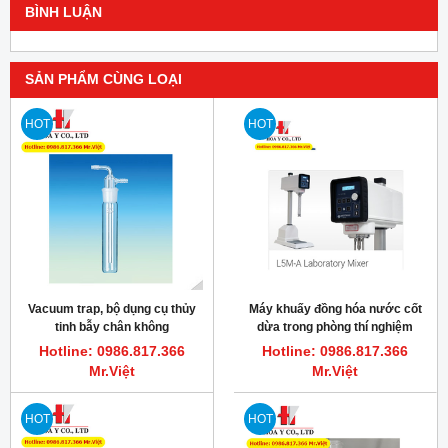
BÌNH LUẬN
SẢN PHẨM CÙNG LOẠI
HOT
HOT
Vacuum trap, bộ dụng cụ thủy
Máy khuấy đồng hóa nước cốt
tinh bẫy chân không
dừa trong phòng thí nghiệm
L5MA Silverson
Hotline: 0986.817.366
Hotline: 0986.817.366
Mr.Việt
Mr.Việt
HOT
HOT