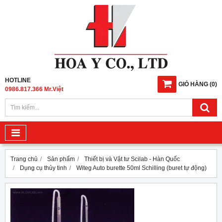
HOTLINE
GIỎ HÀNG
(
0
)
0986.817.366 Mr.Việt
Trang chủ
Sản phẩm
Thiết bị và Vật tư Scilab - Hàn Quốc
Dụng cụ thủy tinh
Witeg Auto burette 50ml Schilling (buret tự động)