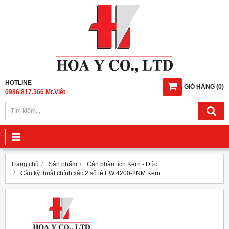
HOTLINE
GIỎ HÀNG
(
0
)
0986.817.366 Mr.Việt
Trang chủ
Sản phẩm
Cân phân tích Kern - Đức
Cân kỹ thuật chính xác 2 số lẻ EW 4200-2NM Kern