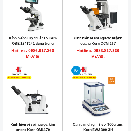
Kính hiển vi kỹ thuật số Kern
Kính hiển vi soi ngược huỳnh
OBE 134T241 dùng trong
quang Kern OCM 167
trường học
Hotline: 0986.817.366
Hotline: 0986.817.366
Mr.Việt
Mr.Việt
HOT
Kính hiển vi soi ngược kim
Cân thí nghiệm 3 số, 300gram,
tương Kern OML170
Kern EWJ 300-3H