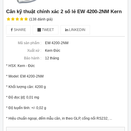
Cân kỹ thuật chính xác 2 số lẻ EW 4200-2NM Kern
(138 đánh giá)
SHARE
TWEET
LINKEDIN
Mã sản phẩm :
EW 4200-2NM
Xuất xứ :
Kern Đức
Bảo hành :
12 tháng
* HSX: Kern - Đức

* Model: EW 4200-2NM

* Khối lượng cân: 4200 g

* Độ đọc [d]: 0,01 mg

* Độ tuyến tính: +/- 0,02 g

* Hiệu chuẩn ngoại, đếm mẫu cân, in theo GLP, cổng nối RS232, ...