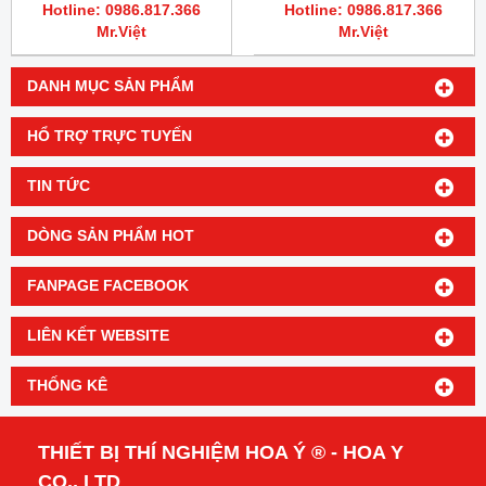
Hotline: 0986.817.366
Hotline: 0986.817.366
Mr.Việt
Mr.Việt
DANH MỤC SẢN PHẨM
HỔ TRỢ TRỰC TUYẾN
TIN TỨC
DÒNG SẢN PHẨM HOT
FANPAGE FACEBOOK
LIÊN KẾT WEBSITE
THỐNG KÊ
THIẾT BỊ THÍ NGHIỆM HOA Ý ® - HOA Y
CO., LTD