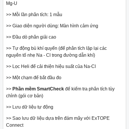
Mg-U
>> Mỗi lần phân tích: 1 mẫu
>> Giao diện người dùng: Màn hình cảm ứng
>> Đầu dò phân giải cao
>> Tự động bù khí quyển (để phân tích lặp lại các
nguyên tố nhẹ Na - Cl trong đường dẫn khí)
>> Lọc Heli để cải thiện hiệu suất của Na-Cl
>> Một chạm để bắt đầu đo
>>
Phần mềm SmartCheck
để kiểm tra phân tích tùy
chỉnh (gói cơ bản)
>> Lưu dữ liệu tự động
>> Sao lưu dữ liệu dựa trên đám mây với ExTOPE
Connect