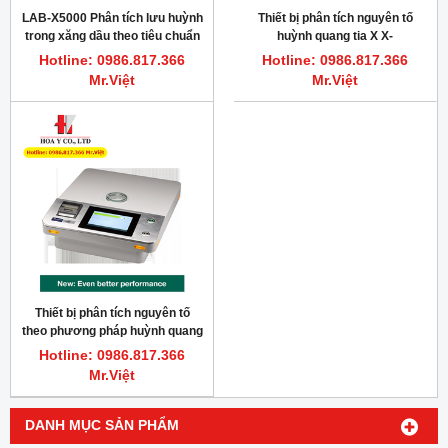
LAB-X5000 Phân tích lưu huỳnh
Thiết bị phân tích nguyên tố
trong xăng dầu theo tiêu chuẩn
huỳnh quang tia X X-
ASTM D4294, ISO 8754, ISO
Supreme8000
Hotline: 0986.817.366
Hotline: 0986.817.366
20847, IP 336
Mr.Việt
Mr.Việt
Thiết bị phân tích nguyên tố
theo phương pháp huỳnh quang
tia X LAB-X5000
Hotline: 0986.817.366
Mr.Việt
DANH MỤC SẢN PHẨM