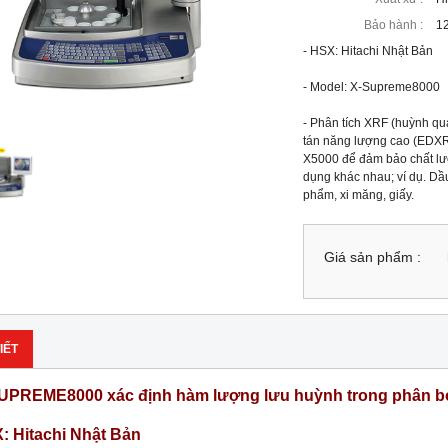
Bảo hành :
12
- HSX: Hitachi Nhật Bản

- Model: X-Supreme8000

- Phân tích XRF (huỳnh qu
tán năng lượng cao (EDXR
X5000 để đảm bảo chất lượ
dụng khác nhau; ví dụ. Dầu
phẩm, xi măng, giấy.
Giá sản phẩm :
IẾT
UPREME8000 xác định hàm lượng lưu huỳnh trong phân bó
: Hitachi Nhật Bản