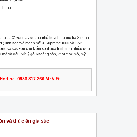
 tháng
ang tia X) với máy quang phổ huỳnh quang tia X phân 
F) linh hoạt và mạnh mẽ X-Supreme8000 và LAB-
ng và các yêu cầu kiểm soát quá trình trên nhiều ứng 
 mỏ và dầu, xử lý gỗ, khoáng sản, khai thác mỏ, mỹ 
Hotline: 0986.817.366 Mr.Việt
n và thức ăn gia súc