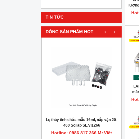
lượng
dầ
Hot
TIN TỨC
‹
›
DÒNG SẢN PHẨM HOT
HOT
LAB
măn
Hot
gionella trong nước
Lọ thủy tinh chứa mẫu 16ml, nắp vặn 20-
Máy c
400 Scilab SL.Vi1266
.817.366 Mr.Việt
Hotline: 0986.817.366 Mr.Việt
Hot