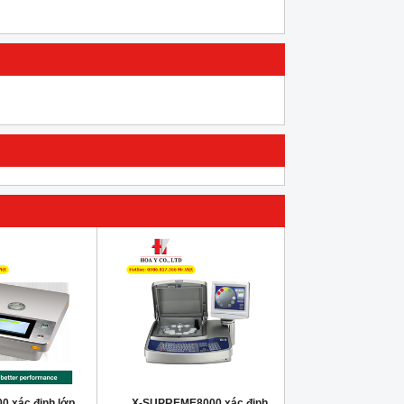
0 xác định lớp
X-SUPREME8000 xác định