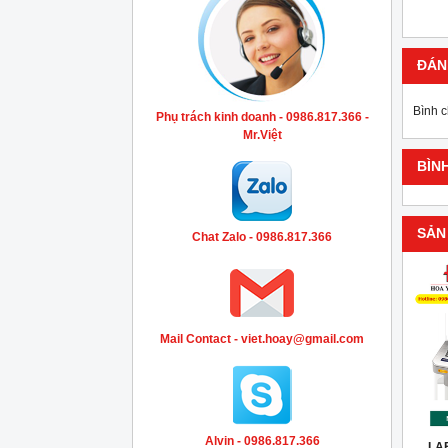
ĐÁN
Bình 
Phụ trách kinh doanh - 0986.817.366 -
Mr.Việt
BÌN
SẢN
Chat Zalo - 0986.817.366
Mail Contact - viet.hoay@gmail.com
Alvin - 0986.817.366
LAB