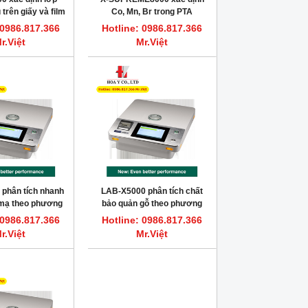
 trên giấy và film
Co, Mn, Br trong PTA
(Purified Terephthalic Acid)
 0986.817.366
Hotline: 0986.817.366
r.Việt
Mr.Việt
HOT
HOT
phân tích nhanh
LAB-X5000 phân tích chất
 mạ theo phương
bảo quản gỗ theo phương
nh quang tia X
pháp X-Ray
 0986.817.366
Hotline: 0986.817.366
r.Việt
Mr.Việt
Dung dịch vệ sinh bơm tiêm sắc ký
FLASH POINT REFERENCE M
HPLC, GC HAMILTON
Dung dịch chớp cháy chu
Hotline: 0986.817.366 Mr.Việt
Hotline: 0986.817.366