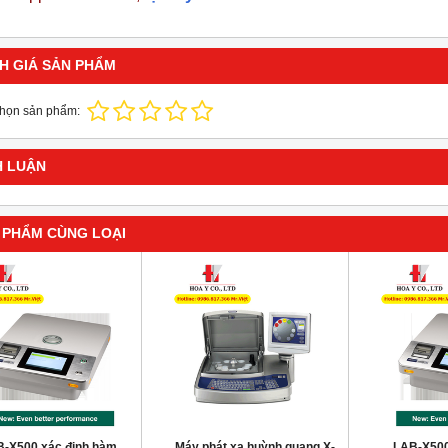
H GIÁ SẢN PHẨM
chọn sản phẩm:
H LUẬN
 PHẨM CÙNG LOẠI
-X500 xác định hàm
Máy phát xạ huỳnh quang X-
LAB-X500