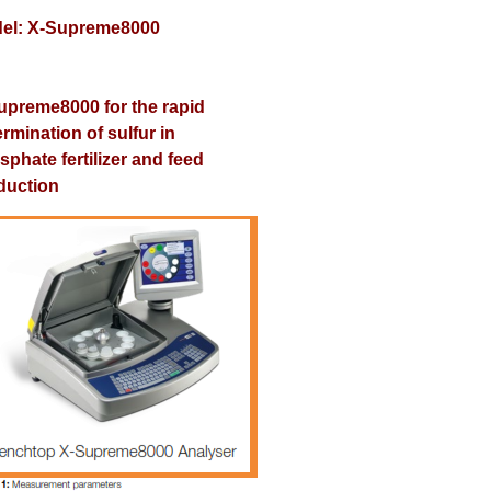
el: X-Supreme8000
upreme8000 for the rapid
rmination of sulfur in
phate fertilizer and feed
duction