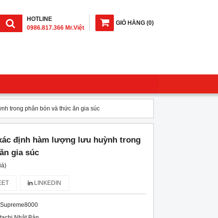
HOTLINE
GIỎ HÀNG
(
0
)
0986.817.366 Mr.Việt
h trong phân bón và thức ăn gia súc
c định hàm lượng lưu huỳnh trong
ăn gia súc
iá)
ET
LINKEDIN
-Supreme8000
tachi Nhật Bản