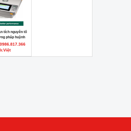
ân tích nguyên tố
ơng pháp huỳnh
a X LAB-X5000
 0986.817.366
r.Việt