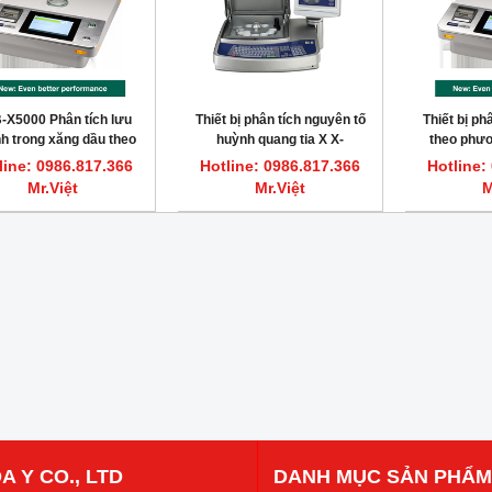
-X5000 Phân tích lưu
Thiết bị phân tích nguyên tố
Thiết bị ph
h trong xăng dầu theo
huỳnh quang tia X X-
theo phư
chuẩn ASTM D4294, ISO
Supreme8000
quang ti
line: 0986.817.366
Hotline: 0986.817.366
Hotline:
4, ISO 20847, IP 336
Mr.Việt
Mr.Việt
M
A Y CO., LTD
DANH MỤC SẢN PHẨM