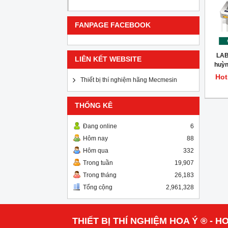
FANPAGE FACEBOOK
LAB
LIÊN KẾT WEBSITE
huỳn
tiêu 
Hot
Thiết bị thí nghiệm hãng Mecmesin
875
THỐNG KÊ
Đang online
6
Hôm nay
88
Hôm qua
332
Trong tuần
19,907
Trong tháng
26,183
Tổng cộng
2,961,328
THIẾT BỊ THÍ NGHIỆM HOA Ý ® - HO