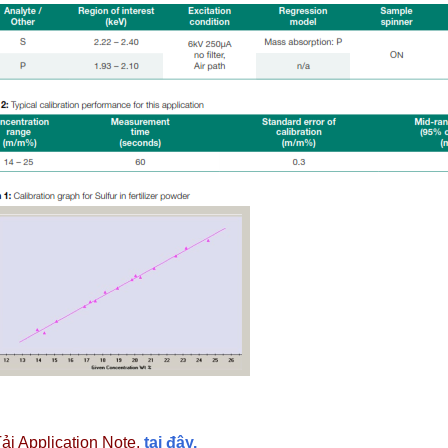
ải Application Note,
tại đây.