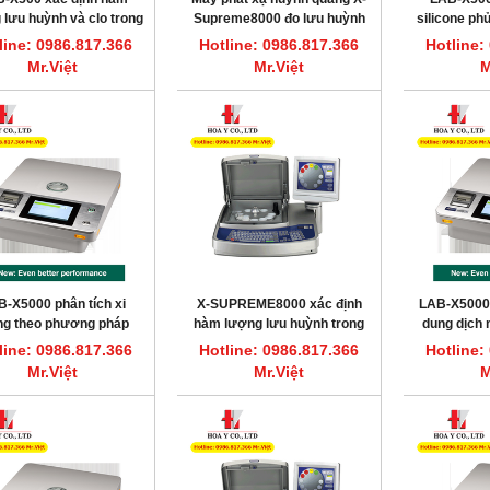
 lưu huỳnh và clo trong
Supreme8000 đo lưu huỳnh
silicone phủ
u theo ASTM D4929
trong dầu theo ISO13032
line: 0986.817.366
Hotline: 0986.817.366
Hotline:
Mr.Việt
Mr.Việt
M
HOT
-X5000 phân tích xi
X-SUPREME8000 xác định
LAB-X5000 
g theo phương pháp
hàm lượng lưu huỳnh trong
dung dịch
huỳnh quang tia X
dầu ăn đã qua sử dụng
pháp huỳ
line: 0986.817.366
Hotline: 0986.817.366
Hotline:
Mr.Việt
Mr.Việt
M
ất nước một lần 7.5L/giờ CWS-8
Máy cất nước một lần 3.5L/giờ CWS-4
DAIHAN DH.WatS8002
DAIHAN DH.WatS8001
line: 0986.817.366 Mr.Việt
Hotline: 0986.817.366 Mr.Việt