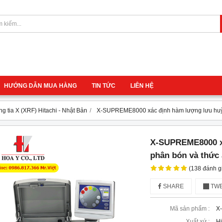
HƯỚNG DẪN MUA HÀNG
TIN TỨC
LIÊN HỆ
ng tia X (XRF) Hitachi - Nhật Bản
X-SUPREME8000 xác định hàm lượng lưu huỳn
X-SUPREME8000 xá
phân bón và thức 
(138 đánh g
SHARE
TWE
Mã sản phẩm :
X
Xuất xứ :
Hi