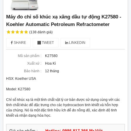
Máy đo chỉ số khúc xạ xăng dầu tự động K27580 -
Koehler Automatic Petroleum Refractometer
(138 đánh giá)
SHARE
TWEET
LINKEDIN
Mã sản phẩm :
K27580
Xuất xứ :
Hoa Kì
Bảo hành :
12 tháng
HSX: Koelher USA

Model: K27580 

Chỉ số khúc xạ là một tính chất vật lý cơ bản được sử dụng cùng với các 
tính chất khác để đặc trưng cho các hydrocacbon tinh khiết và hỗn hợp 
của chúng. Nó là một đặc tính hữu ích để đo nồng độ, xác định độ tinh 
khiết và nhận dạng hóa học.
Giá sản phẩm :
Hotline: 0986.817.366 Mr.Việt