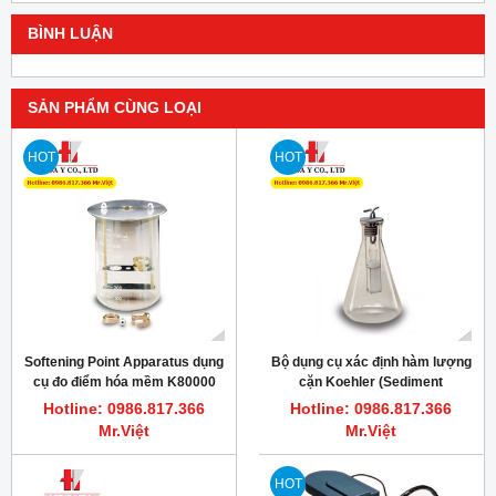
BÌNH LUẬN
SẢN PHẨM CÙNG LOẠI
HOT
HOT
Softening Point Apparatus dụng
Bộ dụng cụ xác định hàm lượng
cụ đo điểm hóa mềm K80000
cặn Koehler (Sediment
Koehler
Extraction Apparatus)
Hotline: 0986.817.366
Hotline: 0986.817.366
Mr.Việt
Mr.Việt
HOT