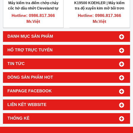
Máy kiểm tra điểm chớp cháy
K19500 KOEHLER | Máy kiểm
cốc hở dầu nhớt Cleveland tự
tra độ xuyên kim mỡ bôi trơn
động Koehler
Hotline: 0986.817.366
Hotline: 0986.817.366
Mr.Việt
Mr.Việt
DANH MỤC SẢN PHẨM
HỔ TRỢ TRỰC TUYẾN
TIN TỨC
DÒNG SẢN PHẨM HOT
FANPAGE FACEBOOK
LIÊN KẾT WEBSITE
THỐNG KÊ