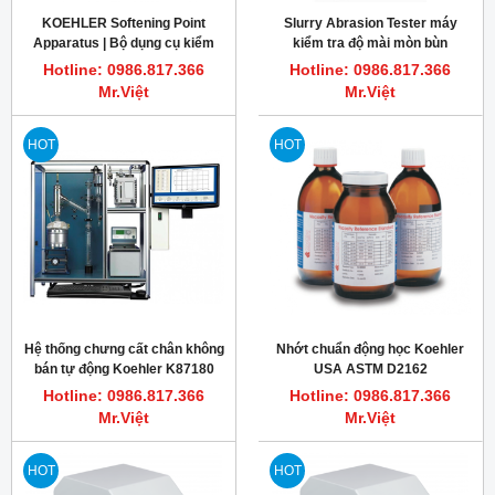
KOEHLER Softening Point
Slurry Abrasion Tester máy
Apparatus | Bộ dụng cụ kiểm
kiểm tra độ mài mòn bùn
tra điểm hóa mềm nhựa ASTM
Koehler K92800
Hotline: 0986.817.366
Hotline: 0986.817.366
D36
Mr.Việt
Mr.Việt
HOT
HOT
Hệ thống chưng cất chân không
Nhớt chuẩn động học Koehler
bán tự động Koehler K87180
USA ASTM D2162
Hotline: 0986.817.366
Hotline: 0986.817.366
Mr.Việt
Mr.Việt
HOT
HOT