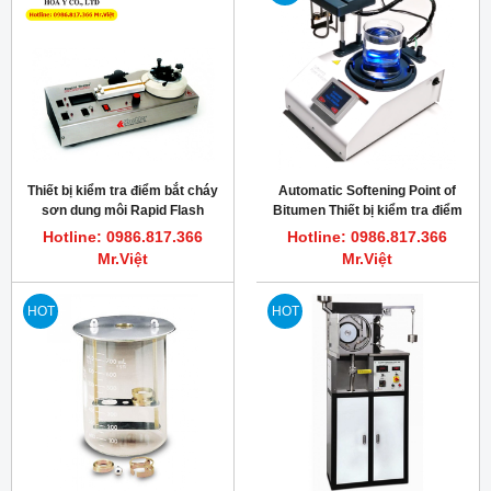
Thiết bị kiểm tra điểm bắt cháy
Automatic Softening Point of
sơn dung môi Rapid Flash
Bitumen Thiết bị kiểm tra điểm
Tester, Closed Cup K16591
hóa mềm của bitum Koehler
Hotline: 0986.817.366
Hotline: 0986.817.366
KOEHLER
K95100
Mr.Việt
Mr.Việt
HOT
HOT