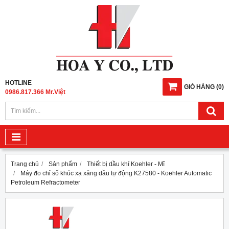
HOTLINE
GIỎ HÀNG
(
0
)
0986.817.366 Mr.Việt
Trang chủ
Sản phẩm
Thiết bị dầu khí Koehler - Mĩ
Máy đo chỉ số khúc xạ xăng dầu tự động K27580 - Koehler Automatic
Petroleum Refractometer