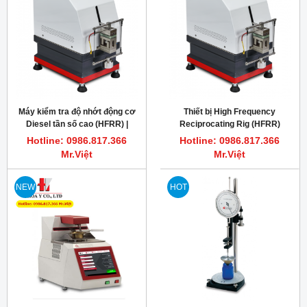
Máy kiểm tra độ nhớt động cơ
Thiết bị High Frequency
Diesel tần số cao (HFRR) |
Reciprocating Rig (HFRR)
KOEHLER K93495 ASTM
Koehler K43495 đánh giá độ bôi
Hotline: 0986.817.366
Hotline: 0986.817.366
D6079
trơn của nhiên liệu diesel
Mr.Việt
Mr.Việt
NEW
HOT