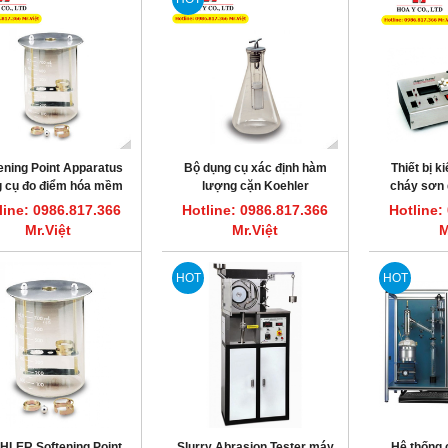
ening Point Apparatus
Bộ dụng cụ xác định hàm
Thiết bị k
 cụ đo điểm hóa mềm
lượng cặn Koehler
cháy sơn 
K80000 Koehler
(Sediment Extraction
Flash Tes
line: 0986.817.366
Hotline: 0986.817.366
Hotline:
Apparatus)
K1659
Mr.Việt
Mr.Việt
M
HOT
HOT
LER Softening Point
Slurry Abrasion Tester máy
Hệ thống 