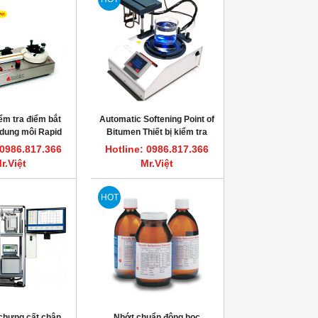
iểm tra điểm bắt
Automatic Softening Point of
dung môi Rapid
Bitumen Thiết bị kiểm tra
ter, Closed Cup
điểm hóa mềm của bitum
 0986.817.366
Hotline: 0986.817.366
1 KOEHLER
Koehler K95100
r.Việt
Mr.Việt
HOT
chưng cất chân
Nhớt chuẩn động học