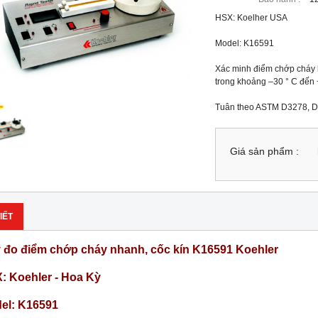
HSX: Koelher USA

Model: K16591

Xác minh điểm chớp cháy 
trong khoảng –30 ° C đến +
Tuân theo ASTM D3278, D
Giá sản phẩm :
IẾT
 đo điểm chớp cháy nhanh, cốc kín K16591 Koehler
: Koehler - Hoa Kỳ
el: K16591