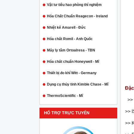
Vật tư tiêu hao phòng thí nghiệm
Hóa Chất Chuẩn Reagecon - Ireland
Nhiệt kế Amarell - Đức
Hóa chất Romil - Anh Quốc
Máy ly tâm Ortoalresa - TBN
Hóa chất chuẩn Honeywell - Mĩ
Thiết bị đo khí Witt - Germany
Dụng cụ thủy tinh Kimble Chase - Mĩ
Đặc 
ThermoScientific - Mĩ
>> 
>> I
HỔ TRỢ TRỰC TUYẾN
>> 