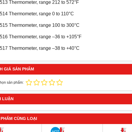
513 Thermometer, range 212 to 572°F
514 Thermometer, range 0 to 110°C
515 Thermometer, range 100 to 300°C
516 Thermometer, range –36 to +105°F
HOT
517 Thermometer, range –38 to +40°C
H GIÁ SẢN PHẨM
chọn sản phẩm:
H LUẬN
ất nước một lần 7.5L/giờ CWS-8
Máy cất nước một lần 3.5L/giờ CWS-4
 PHẨM CÙNG LOẠI
DAIHAN DH.WatS8002
DAIHAN DH.WatS8001
line: 0986.817.366 Mr.Việt
Hotline: 0986.817.366 Mr.Việt
HOT