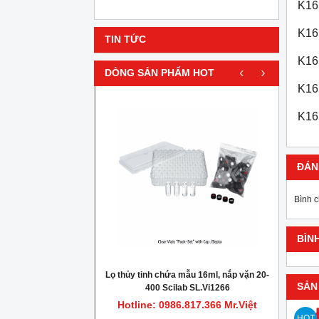
K16
K16
TIN TỨC
K16
‹
›
DÒNG SẢN PHẨM HOT
K16
HOT
K16
ĐÁN
Bình 
BÌN
gionella trong nước
Lọ thủy tinh chứa mẫu 16ml, nắp vặn 20-
Máy c
SẢN
400 Scilab SL.Vi1266
.817.366 Mr.Việt
Hotline: 0986.817.366 Mr.Việt
Hot
HOT