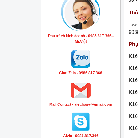
>> 
Thô
>> 
903
Phụ trách kinh doanh - 0986.817.366 -
Mr.Việt
Phụ
K16
K16
Chat Zalo - 0986.817.366
K165
K165
K16
Mail Contact - viet.hoay@gmail.com
K16
K16
Alvin - 0986.817.366