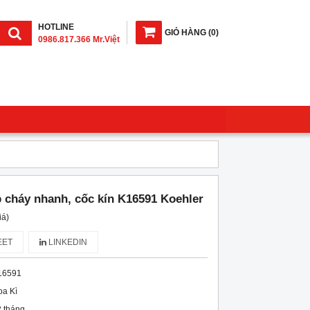
HOTLINE
GIỎ HÀNG
(
0
)
0986.817.366 Mr.Việt
 cháy nhanh, cốc kín K16591 Koehler
iá)
ET
LINKEDIN
16591
a Kì
 tháng