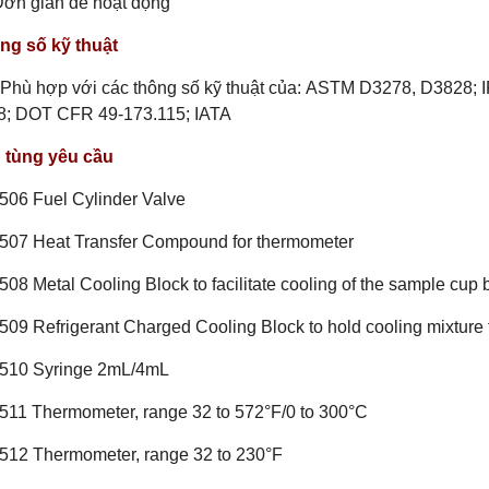
Đơn giản để hoạt động
ng số kỹ thuật
Phù hợp với các thông số kỹ thuật của: ASTM D3278, D3828; I
8; DOT CFR 49-173.115; IATA
 tùng yêu cầu
506 Fuel Cylinder Valve
507 Heat Transfer Compound for thermometer
08 Metal Cooling Block to facilitate cooling of the sample cup 
09 Refrigerant Charged Cooling Block to hold cooling mixture 
510 Syringe 2mL/4mL
511 Thermometer, range 32 to 572°F/0 to 300°C
512 Thermometer, range 32 to 230°F