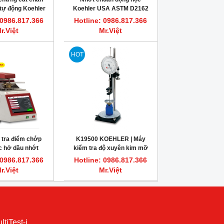
tự động Koehler
Koehler USA ASTM D2162
87180
 0986.817.366
Hotline: 0986.817.366
r.Việt
Mr.Việt
HOT
 tra điểm chớp
K19500 KOEHLER | Máy
c hở dầu nhớt
kiểm tra độ xuyên kim mỡ
tự động Koehler
bôi trơn
 0986.817.366
Hotline: 0986.817.366
r.Việt
Mr.Việt
ltiTest-i