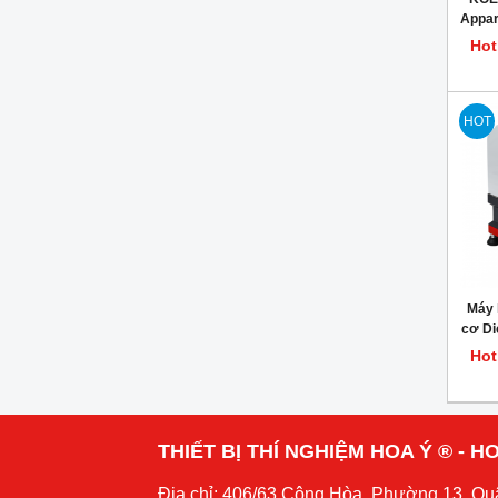
Appar
tra
Hot
HOT
Máy 
cơ Di
| K
Hot
THIẾT BỊ THÍ NGHIỆM HOA Ý ® - HO
Địa chỉ: 406/63 Cộng Hòa, Phường 13, Qu