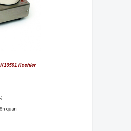
 K16591 Koehler
;
iên quan