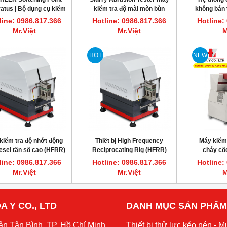
atus | Bộ dụng cụ kiểm
kiểm tra độ mài mòn bùn
không bán 
 điểm hóa mềm nhựa
Koehler K92800
K
line: 0986.817.366
Hotline: 0986.817.366
Hotline:
ASTM D36
Mr.Việt
Mr.Việt
M
HOT
NEW
kiểm tra độ nhớt động
Thiết bị High Frequency
Máy kiểm
esel tần số cao (HFRR)
Reciprocating Rig (HFRR)
cháy cố
OEHLER K93495 ASTM
Koehler K43495 đánh giá độ
Cleveland 
line: 0986.817.366
Hotline: 0986.817.366
Hotline:
D6079
bôi trơn của nhiên liệu diesel
Mr.Việt
Mr.Việt
M
A Y CO., LTD
DANH MỤC SẢN PHẨM
ận Tân Bình, TP. Hồ Chí Minh
Thiết bị thử lực kéo nén - Mu