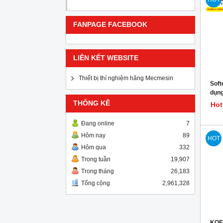
FANPAGE FACEBOOK
LIÊN KẾT WEBSITE
Thiết bị thí nghiệm hãng Mecmesin
Soft
dụng
THỐNG KÊ
Hot
Đang online
7
Hôm nay
89
HOT
Hôm qua
332
Trong tuần
19,907
Trong tháng
26,183
Tổng cộng
2,961,328
KOEH