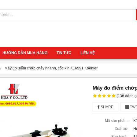
HƯỚNG DẪN MUA HÀNG
TIN TỨC
LIÊN HỆ
Máy đo điểm chớp cháy nhanh, cốc kín K16591 Koehler
Máy đo điểm chớp
(138 đánh g
SHARE
TWE
Mã sản phẩm :
K
Xuất xứ :
Ho
Bảo hành :
12