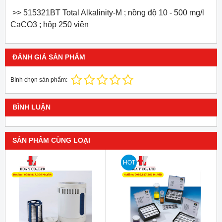
>> 515321BT
Total Alkalinity-M ;
nồng độ
10 - 500 mg/l
CaCO3 ;
hộp 25
0 viên
ĐÁNH GIÁ SẢN PHẨM
Bình chọn sản phẩm:
BÌNH LUẬN
SẢN PHẨM CÙNG LOẠI
HOT