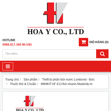
HOTLINE
GIỎ HÀNG
(
0
)
0986.817.366 Mr.Việt
Trang chủ
Sản phẩm
Thiết bị phân tích nước Lovibond - Đức
Thuốc thử & Chuẩn
MINIKIT AF 413 thử nhanh Alkalinity-m