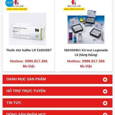
HOT
Thuốc thử Sulfite LR 518020BT
56K000901 Kit test Legionella
L8 (hàng tháng)
Hotline: 0986.817.366
Hotline: 0986.817.366
Mr.Việt
Mr.Việt
DANH MỤC SẢN PHẨM
HỔ TRỢ TRỰC TUYẾN
TIN TỨC
DÒNG SẢN PHẨM HOT