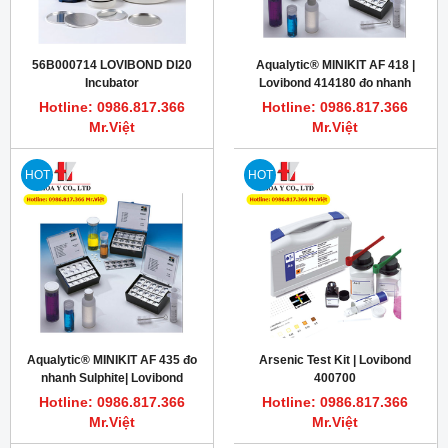
56B000714 LOVIBOND DI20
Aqualytic® MINIKIT AF 418 |
Incubator
Lovibond 414180 đo nhanh
cloride 10 - 5000 mg/L
Hotline: 0986.817.366
Hotline: 0986.817.366
Mr.Việt
Mr.Việt
HOT
HOT
Aqualytic® MINIKIT AF 435 đo
Arsenic Test Kit | Lovibond
nhanh Sulphite| Lovibond
400700
414350
Hotline: 0986.817.366
Hotline: 0986.817.366
Mr.Việt
Mr.Việt