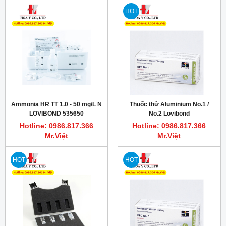
HOT
Ammonia HR TT 1.0 - 50 mg/L N
Thuốc thử Aluminium No.1 /
LOVIBOND 535650
No.2 Lovibond
Hotline: 0986.817.366
Hotline: 0986.817.366
Mr.Việt
Mr.Việt
HOT
HOT