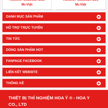
Mr.Việt
Mr.Việt
DANH MỤC SẢN PHẨM
HỔ TRỢ TRỰC TUYẾN
TIN TỨC
DÒNG SẢN PHẨM HOT
FANPAGE FACEBOOK
LIÊN KẾT WEBSITE
THỐNG KÊ
THIẾT BỊ THÍ NGHIỆM HOA Ý ® - HOA Y
CO., LTD