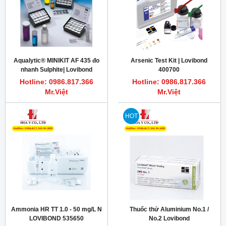
Aqualytic® MINIKIT AF 435 đo
Arsenic Test Kit | Lovibond
nhanh Sulphite| Lovibond
400700
414350
Hotline: 0986.817.366
Hotline: 0986.817.366
Mr.Việt
Mr.Việt
HOT
Ammonia HR TT 1.0 - 50 mg/L N
Thuốc thử Aluminium No.1 /
LOVIBOND 535650
No.2 Lovibond