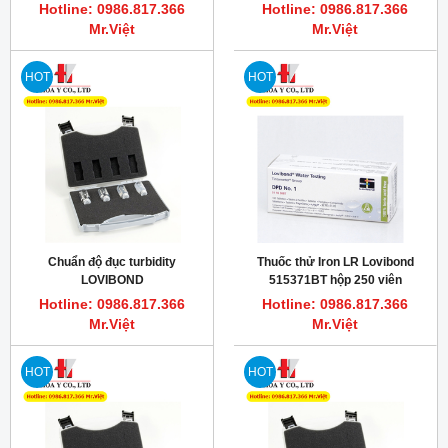
Hotline: 0986.817.366
Hotline: 0986.817.366
Mr.Việt
Mr.Việt
HOT
HOT
Chuẩn độ đục turbidity
Thuốc thử Iron LR Lovibond
LOVIBOND
515371BT hộp 250 viên
Hotline: 0986.817.366
Hotline: 0986.817.366
Mr.Việt
Mr.Việt
HOT
HOT