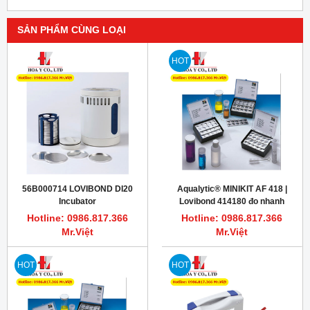
SẢN PHẨM CÙNG LOẠI
HOT
56B000714 LOVIBOND DI20
Aqualytic® MINIKIT AF 418 |
Incubator
Lovibond 414180 đo nhanh
cloride 10 - 5000 mg/L
Hotline: 0986.817.366
Hotline: 0986.817.366
Mr.Việt
Mr.Việt
HOT
HOT