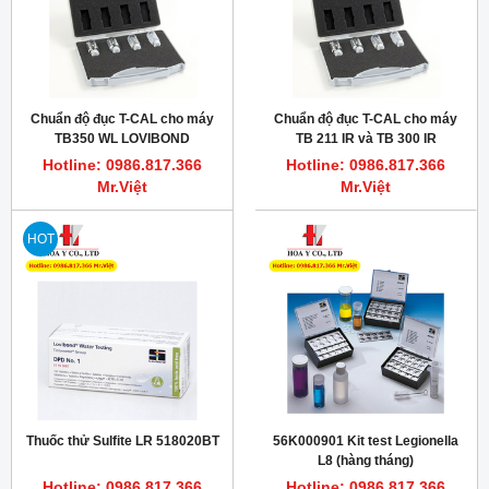
Chuẩn độ đục T-CAL cho máy
Chuẩn độ đục T-CAL cho máy
TB350 WL LOVIBOND
TB 211 IR và TB 300 IR
Turbidimeter
Hotline: 0986.817.366
Hotline: 0986.817.366
Mr.Việt
Mr.Việt
HOT
Thuốc thử Sulfite LR 518020BT
56K000901 Kit test Legionella
L8 (hàng tháng)
Hotline: 0986.817.366
Hotline: 0986.817.366