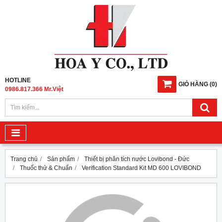
HOTLINE
GIỎ HÀNG
(
0
)
0986.817.366 Mr.Việt
Trang chủ
Sản phẩm
Thiết bị phân tích nước Lovibond - Đức
Thuốc thử & Chuẩn
Verification Standard Kit MD 600 LOVIBOND