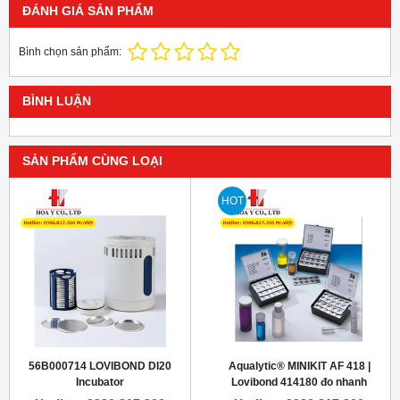
ĐÁNH GIÁ SẢN PHẨM
Bình chọn sản phẩm:
BÌNH LUẬN
SẢN PHẨM CÙNG LOẠI
HOT
56B000714 LOVIBOND DI20
Aqualytic® MINIKIT AF 418 |
Incubator
Lovibond 414180 đo nhanh
cloride 10 - 5000 mg/L