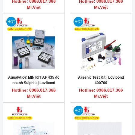
Hotline: 0986.817.366
Hotline: 0986.817.366
Mr.Việt
Mr.Việt
HOT
HOT
Aqualytic® MINIKIT AF 435 đo
Arsenic Test Kit | Lovibond
nhanh Sulphite| Lovibond
400700
414350
Hotline: 0986.817.366
Hotline: 0986.817.366
Mr.Việt
Mr.Việt
HOT