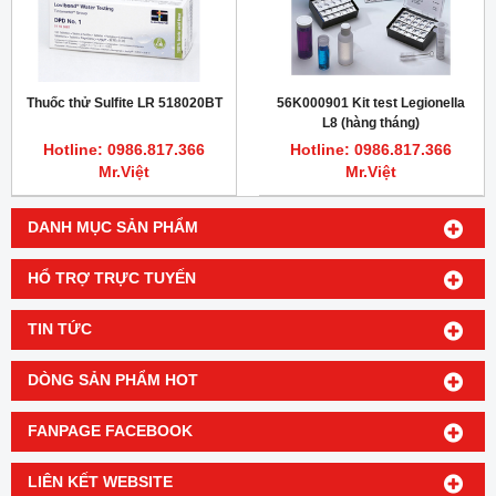
Thuốc thử Sulfite LR 518020BT
56K000901 Kit test Legionella
L8 (hàng tháng)
Hotline: 0986.817.366
Hotline: 0986.817.366
Mr.Việt
Mr.Việt
DANH MỤC SẢN PHẨM
HỔ TRỢ TRỰC TUYẾN
TIN TỨC
DÒNG SẢN PHẨM HOT
FANPAGE FACEBOOK
LIÊN KẾT WEBSITE